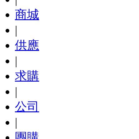
商城
|
供應
|
求購
|
公司
|
團購