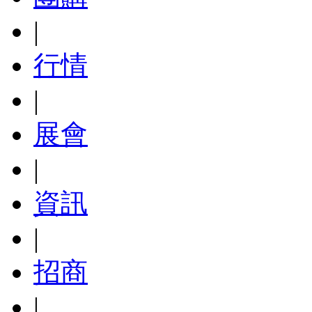
|
行情
|
展會
|
資訊
|
招商
|