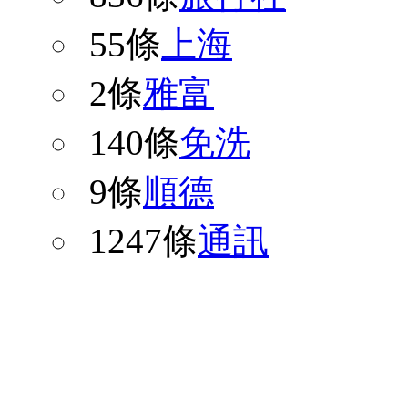
55條
上海
2條
雅富
140條
免洗
9條
順德
1247條
通訊