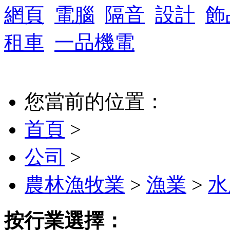
網頁
電腦
隔音
設計
飾
租車
一品機電
您當前的位置：
首頁
>
公司
>
農林漁牧業
>
漁業
>
水
按行業選擇：