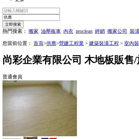
熱門搜索：
搬家
油壓板車
內衣
proclean
經銷
搬家公司
裝
您當前位置：
首頁
>
供應
>
營建工程業
>
建築裝潢工程
>
室內裝
尚彩企業有限公司 木地板販售/
普通會員