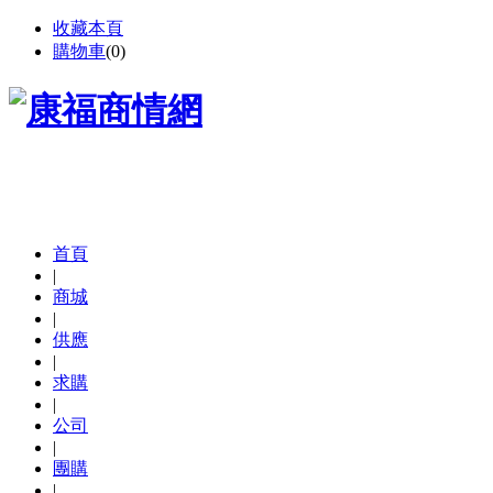
收藏本頁
購物車
(
0
)
首頁
|
商城
|
供應
|
求購
|
公司
|
團購
|