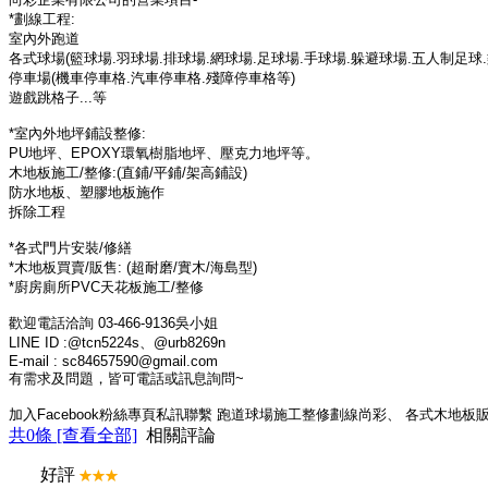
*劃線工程:
室內外跑道
各式球場(籃球場.羽球場.排球場.網球場.足球場.手球場.躲避球場.五人制足球
停車場(機車停車格.汽車停車格.殘障停車格等)
遊戲跳格子...等
*室內外地坪鋪設整修:
PU地坪、EPOXY環氧樹脂地坪、壓克力地坪等。
木地板施工/整修:(直鋪/平鋪/架高鋪設)
防水地板、塑膠地板施作
拆除工程
*各式門片安裝/修繕
*木地板買賣/販售: (超耐磨/實木/海島型)
*廚房廁所PVC天花板施工/整修
歡迎電話洽詢 03-466-9136吳小姐
LINE ID :@tcn5224s、@urb8269n
E-mail : sc84657590@gmail.com
有需求及問題，皆可電話或訊息詢問~
加入Facebook粉絲專頁私訊聯繫 跑道球場施工整修劃線尚彩、 各式木地板販
共
0
條 [查看全部]
相關評論