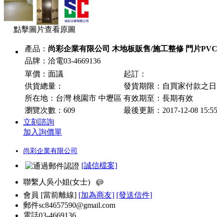
點擊圖片查看原圖
產品：
尚彩企業有限公司 木地板販售/施工整修 門片PV
品牌：洽電03-4669136
單價：面議
起訂：
供貨總量：
發貨期限：自買家付款之
所在地：台灣 桃園市 中壢區
有效期至：長期有效
瀏覽次數：
609
最後更新：2017-12-08 15:5
立刻諮詢
加入詢價單
尚彩企業有限公司
[誠信檔案]
聯繫人
吳小姐(女士)
會員
[
當前離線
]
[加為商友]
[發送信件]
郵件
sc84657590@gmail.com
電話
03-4669136