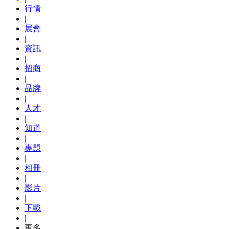
行情
|
展會
|
資訊
|
招商
|
品牌
|
人才
|
知道
|
專題
|
相冊
|
影片
|
下載
|
更多