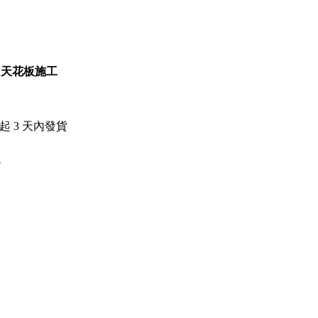
C天花板施工
日起
3
天內發貨
5