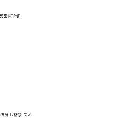
.樂樂棒球場)
售施工/整修- 尚彩