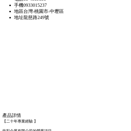
手機
0933015237
地區
台灣-桃園市-中壢區
地址
龍慈路249號
產品詳情
【二十年專業經驗 】
尚彩企業有限公司的營業項目-