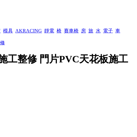
潢
模具
AKRACING
靜電
椅
賽車椅
房
旅
水
電子
車
修
施工整修 門片PVC天花板施工