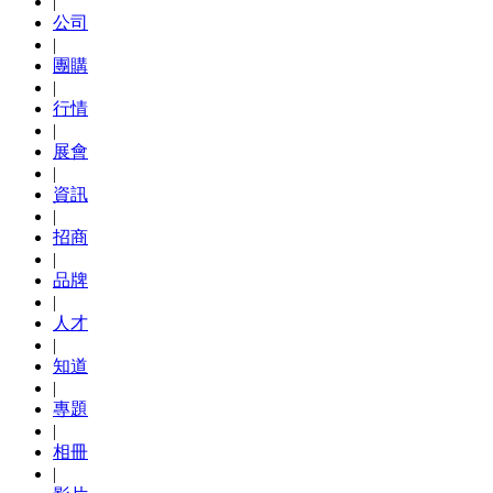
|
公司
|
團購
|
行情
|
展會
|
資訊
|
招商
|
品牌
|
人才
|
知道
|
專題
|
相冊
|