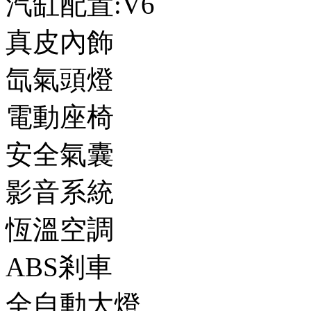
汽缸配置:V6
真皮內飾
氙氣頭燈
電動座椅
安全氣囊
影音系統
恆溫空調
ABS剎車
全自動大燈