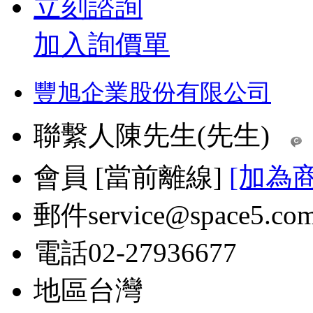
立刻諮詢
加入詢價單
豐旭企業股份有限公司
聯繫人
陳先生(先生)
會員
[
當前離線
]
[加為
郵件
service@space5.co
電話
02-27936677
地區
台灣