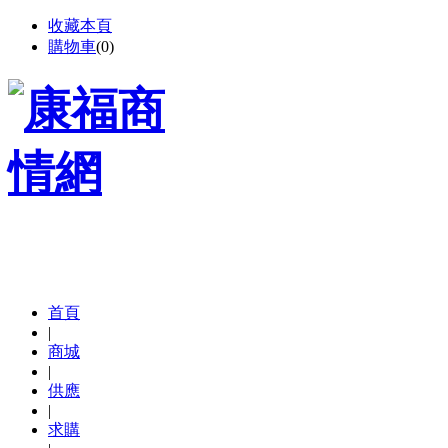
收藏本頁
購物車
(
0
)
首頁
|
商城
|
供應
|
求購