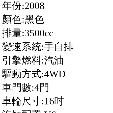
年份:2008
顏色:黑色
排量:3500cc
變速系統:手自排
引擎燃料:汽油
驅動方式:4WD
車門數:4門
車輪尺寸:16吋