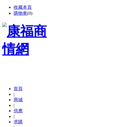
收藏本頁
購物車
(
0
)
首頁
|
商城
|
供應
|
求購