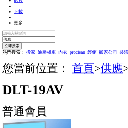
影片
|
下載
|
更多
熱門搜索：
搬家
油壓板車
內衣
proclean
經銷
搬家公司
裝
您當前位置：
首頁
>
供應
DLT-19AV
普通會員