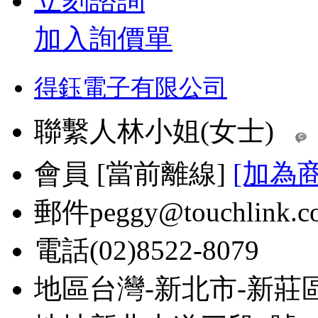
立刻諮詢
加入詢價單
得鈺電子有限公司
聯繫人
林小姐(女士)
會員
[
當前離線
]
[加為
郵件
peggy@touchlink.c
電話
(02)8522-8079
地區
台灣-新北市-新莊