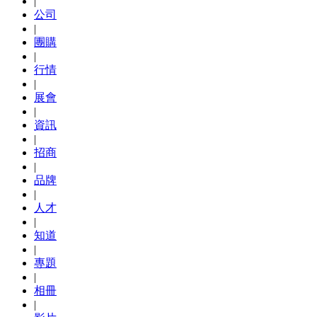
|
公司
|
團購
|
行情
|
展會
|
資訊
|
招商
|
品牌
|
人才
|
知道
|
專題
|
相冊
|