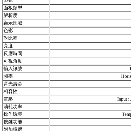
型號
面板類型
解析度
顯示區域
色彩
對比率
亮度
反應時間
可視角度
輸入訊號
頻率
Horiz
背光壽命
相容性
電壓
Input 
消耗功率
操作環境
Temp
按鍵功能
附加擇選