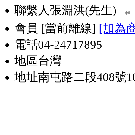
聯繫人
張淵洪(先生)
會員
[
當前離線
]
[加為
電話
04-24717895
地區
台灣
地址
南屯路二段408號1