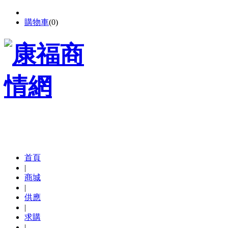
購物車
(
0
)
首頁
|
商城
|
供應
|
求購
|