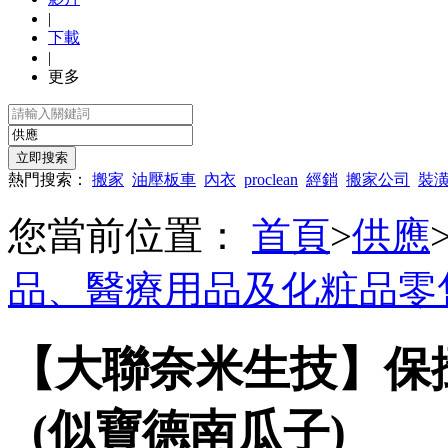
|
下載
|
更多
熱門搜索：
搬家
油壓板車
內衣
proclean
經銷
搬家公司
裝
您當前位置：
首頁
>
供應
品、醫療用品及化粧品零
【大聯奈米生技】保
_(似寶德南瓜子)