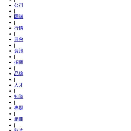
公司
|
團購
|
行情
|
展會
|
資訊
|
招商
|
品牌
|
人才
|
知道
|
專題
|
相冊
|
影片