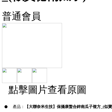
普通會員
點擊圖片查看原圖
產品：
【大聯奈米生技】保攝康螯合鋅南瓜子複方_(似寶