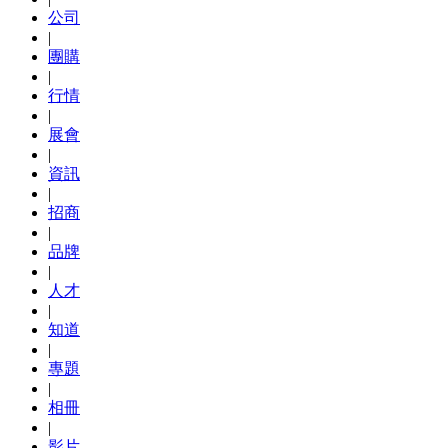
公司
|
團購
|
行情
|
展會
|
資訊
|
招商
|
品牌
|
人才
|
知道
|
專題
|
相冊
|
影片