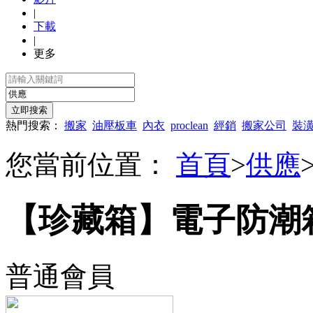
|
下載
|
更多
熱門搜索：
搬家
油壓板車
內衣
proclean
經銷
搬家公司
裝
您當前位置：
首頁
>
供應
【珍藏箱】電子防潮箱 
普通會員