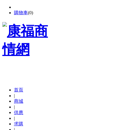
購物車
(
0
)
首頁
|
商城
|
供應
|
求購
|