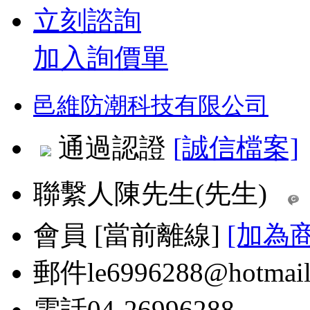
立刻諮詢
加入詢價單
邑維防潮科技有限公司
通過認證
[誠信檔案]
聯繫人
陳先生(先生)
會員
[
當前離線
]
[加為
郵件
le6996288@hotmai
電話
04-26996288