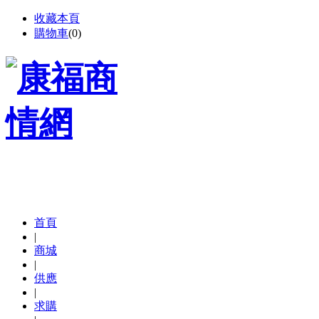
收藏本頁
購物車
(
0
)
首頁
|
商城
|
供應
|
求購