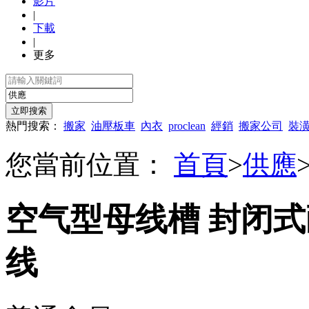
影片
|
下載
|
更多
熱門搜索：
搬家
油壓板車
內衣
proclean
經銷
搬家公司
裝
您當前位置：
首頁
>
供應
空气型母线槽 封闭
线