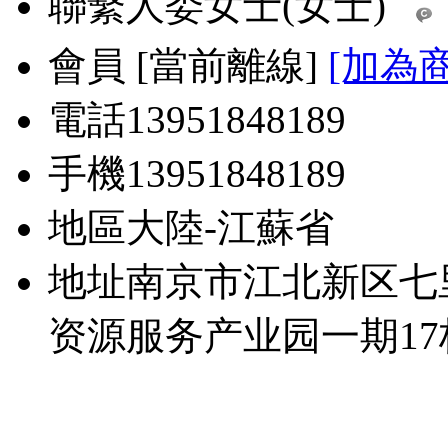
聯繫人
娄女士(女士)
會員
[
當前離線
]
[加為
電話
13951848189
手機
13951848189
地區
大陸-江蘇省
地址
南京市江北新区七
资源服务产业园一期17栋1