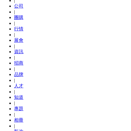
|
公司
|
團購
|
行情
|
展會
|
資訊
|
招商
|
品牌
|
人才
|
知道
|
專題
|
相冊
|