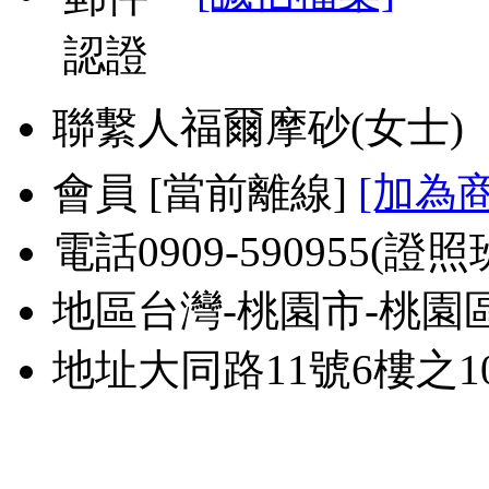
聯繫人
福爾摩砂(女士
會員
[
當前離線
]
[加為
電話
0909-590955(證照
地區
台灣-桃園市-桃園
地址
大同路11號6樓之1