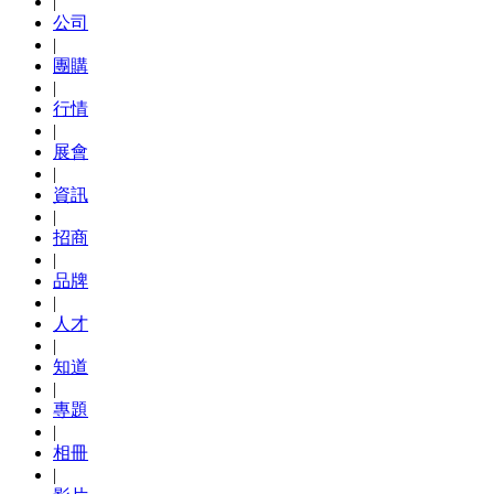
|
公司
|
團購
|
行情
|
展會
|
資訊
|
招商
|
品牌
|
人才
|
知道
|
專題
|
相冊
|