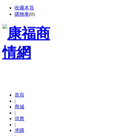
收藏本頁
購物車
(
0
)
首頁
|
商城
|
供應
|
求購