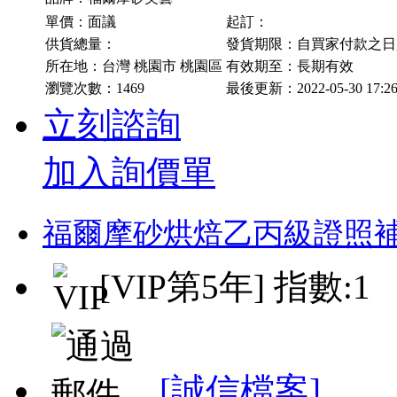
單價：面議
起訂：
供貨總量：
發貨期限：自買家付款之
所在地：台灣 桃園市 桃園區
有效期至：長期有效
瀏覽次數：
1469
最後更新：2022-05-30 17:2
立刻諮詢
加入詢價單
福爾摩砂烘焙乙丙級證照
[VIP第5年] 指數:1
[誠信檔案]