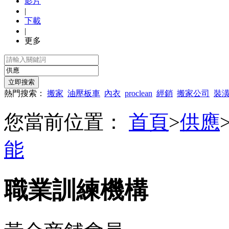
影片
|
下載
|
更多
熱門搜索：
搬家
油壓板車
內衣
proclean
經銷
搬家公司
裝
您當前位置：
首頁
>
供應
能
職業訓練機構