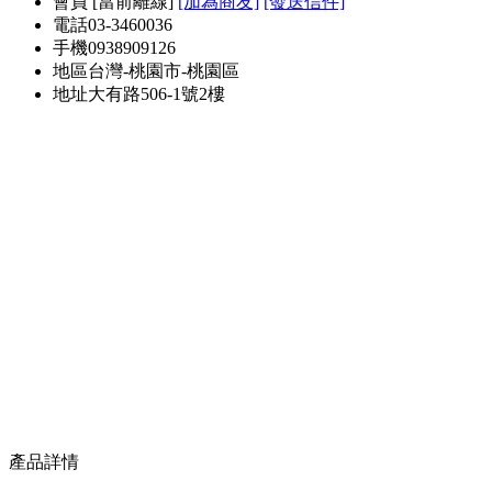
會員
[
當前離線
]
[加為商友]
[發送信件]
電話
03-3460036
手機
0938909126
地區
台灣-桃園市-桃園區
地址
大有路506-1號2樓
產品詳情