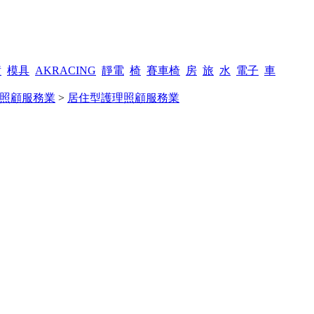
潢
模具
AKRACING
靜電
椅
賽車椅
房
旅
水
電子
車
照顧服務業
>
居住型護理照顧服務業