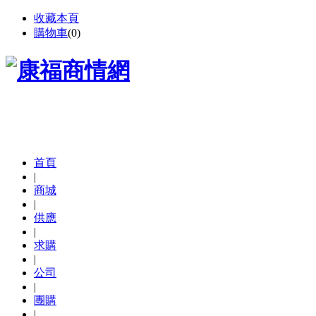
收藏本頁
購物車
(
0
)
首頁
|
商城
|
供應
|
求購
|
公司
|
團購
|