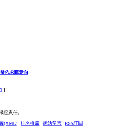
發佈求購意向
口
]
保證責任。
(XML)
|
排名推廣
|
網站留言
|
RSS訂閱