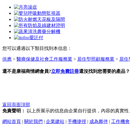
您可以通過以下類目找到本信息：
供應
>
醫療保健及社會工作服務業
>
居住型照顧服務業
>
居住
還不是康福商情網會員?
立即免費註冊
還沒找到您需要的產品？
返回頁面頂部
免責聲明：
以上所展示的信息由企業自行提供，內容的真實性
網站首頁
|
關於我們
|
企業建站
|
手機捷徑
|
成為夥伴
|
工作機會