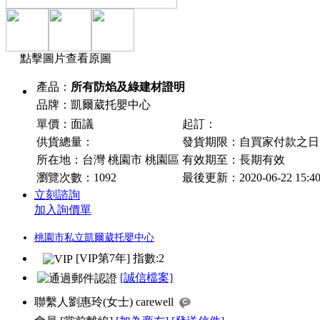
點擊圖片查看原圖
產品：
所有防焰及綠建材證明
品牌：凱爾葳托嬰中心
單價：面議
起訂：
供貨總量：
發貨期限：自買家付款之
所在地：台灣 桃園市 桃園區
有效期至：長期有效
瀏覽次數：
1092
最後更新：2020-06-22 15:4
立刻諮詢
加入詢價單
桃園市私立凱爾葳托嬰中心
[VIP第7年] 指數:2
[誠信檔案]
聯繫人
劉惠玲(女士) carewell