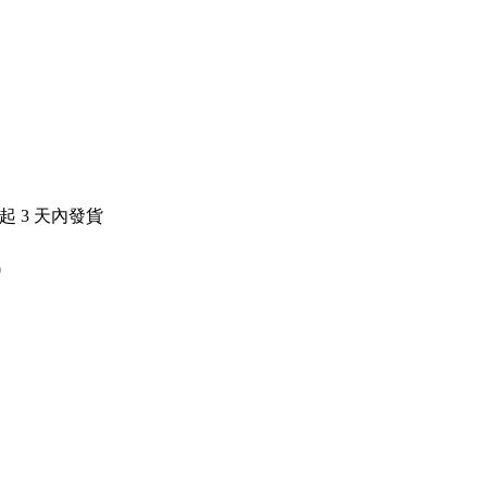
日起
3
天內發貨
0