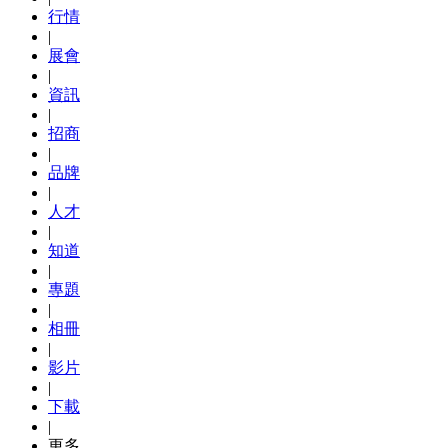
行情
|
展會
|
資訊
|
招商
|
品牌
|
人才
|
知道
|
專題
|
相冊
|
影片
|
下載
|
更多