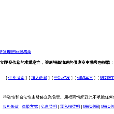
型護理照顧服務業
立即發佈您的求購意向，讓康福商情網的供應商主動與您聯繫！
[
供應搜索
] [
加入收藏
] [
告訴好友
] [
列印本文
] [
關閉窗
、準確性和合法性由發佈企業負責。康福商情網對此不承擔任何
|
服務條款
|
聯繫方式
|
免責聲明
|
隱私權聲明
|
網站地圖
|
網站地圖