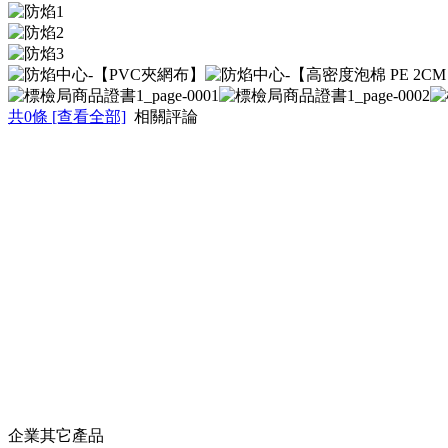
共
0
條 [查看全部]
相關評論
企業其它產品