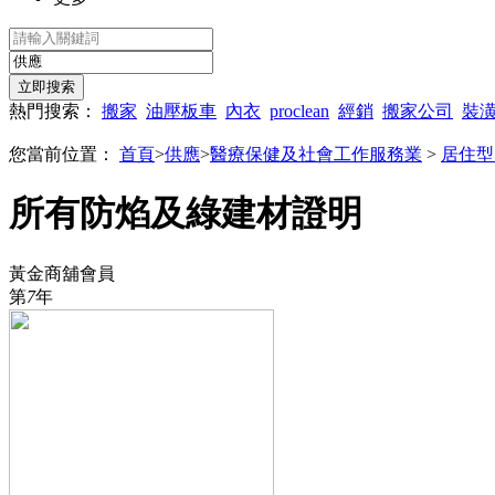
熱門搜索：
搬家
油壓板車
內衣
proclean
經銷
搬家公司
裝
您當前位置：
首頁
>
供應
>
醫療保健及社會工作服務業
>
居住型
所有防焰及綠建材證明
黃金商舖會員
第
7
年