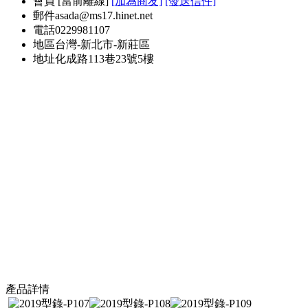
會員
[
當前離線
]
[加為商友]
[發送信件]
郵件
asada@ms17.hinet.net
電話
0229981107
地區
台灣-新北市-新莊區
地址
化成路113巷23號5樓
產品詳情