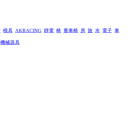
潢
模具
AKRACING
靜電
椅
賽車椅
房
旅
水
電子
車
>
機械器具