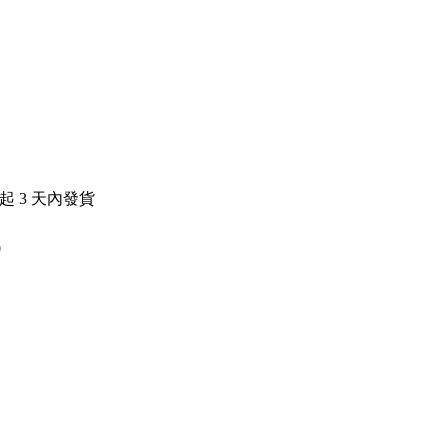
日起
3
天內發貨
0