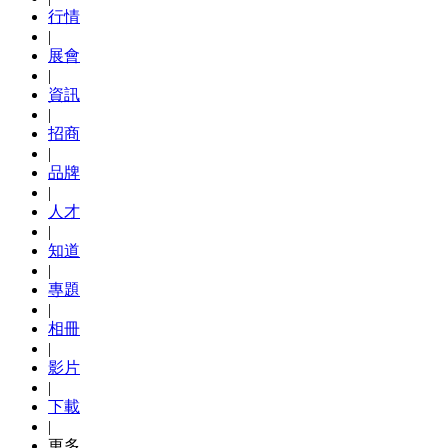
行情
|
展會
|
資訊
|
招商
|
品牌
|
人才
|
知道
|
專題
|
相冊
|
影片
|
下載
|
更多