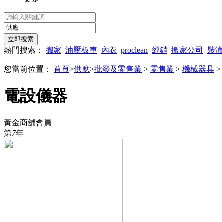
熱門搜索：
搬家
油壓板車
內衣
proclean
經銷
搬家公司
裝
您當前位置：
首頁
>
供應
>
批發及零售業
>
零售業
>
機械器具
電設儀器
黃金商舖會員
第
7
年