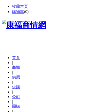
收藏本頁
購物車
(
0
)
首頁
|
商城
|
供應
|
求購
|
公司
|
團購
|