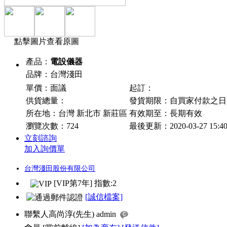
點擊圖片查看原圖
產品：
電設儀器
品牌：台灣淺田
單價：面議
起訂：
供貨總量：
發貨期限：自買家付款之
所在地：台灣 新北市 新莊區
有效期至：長期有效
瀏覽次數：
724
最後更新：2020-03-27 15:4
立刻諮詢
加入詢價單
台灣淺田股份有限公司
[VIP第7年] 指數:2
[誠信檔案]
聯繫人
高尚淳(先生) admin