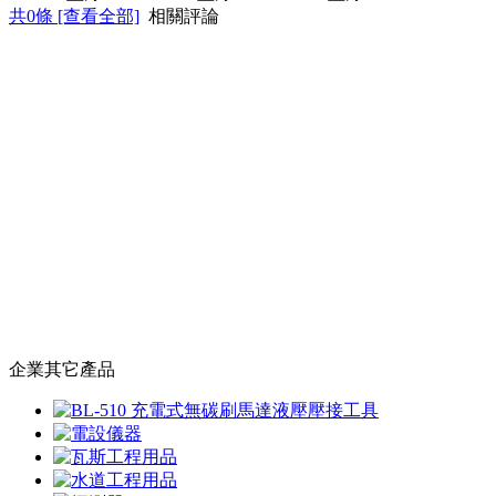
共
0
條 [查看全部]
相關評論
企業其它產品