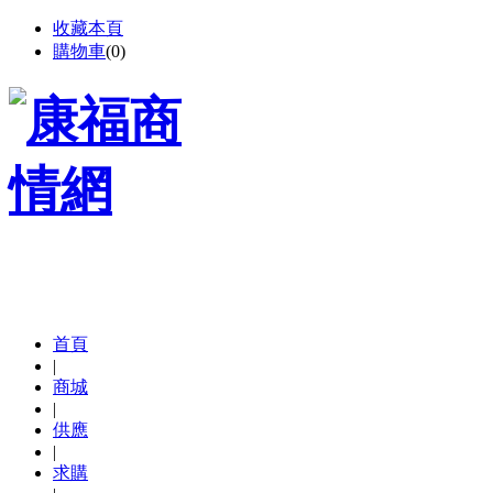
收藏本頁
購物車
(
0
)
首頁
|
商城
|
供應
|
求購