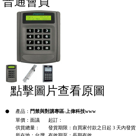
普通會員
點擊圖片查看原圖
產品：
門禁與對講專區-上偉科技www
單價：面議
起訂：
供貨總量：
發貨期限：自買家付款之日起
3
天內發貨
所在地：台灣
有效期至：長期有效