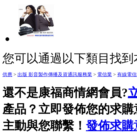
您可以通過以下類目找到
供應
>
出版 影音製作傳播及資通訊服務業
>
電信業
>
有線電信
還不是康福商情網會員?
產品？立即發佈您的求購
主動與您聯繫！
發佈求購