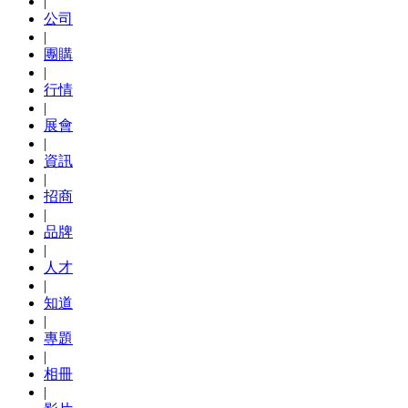
|
公司
|
團購
|
行情
|
展會
|
資訊
|
招商
|
品牌
|
人才
|
知道
|
專題
|
相冊
|