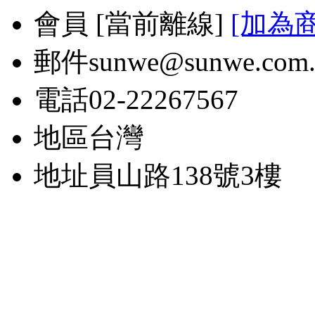
會員
[
當前離線
]
[加為
郵件
sunwe@sunwe.com.
電話
02-22267567
地區
台灣
地址
員山路138號3樓