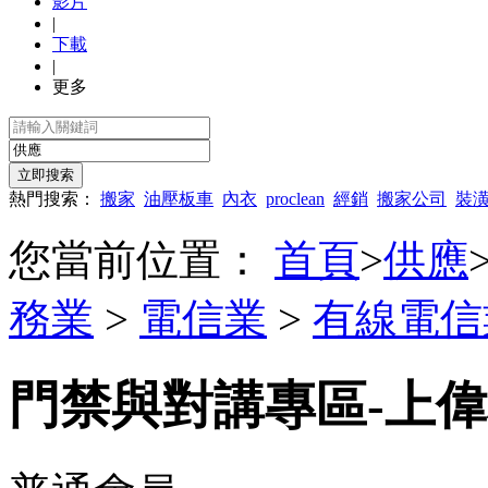
影片
|
下載
|
更多
熱門搜索：
搬家
油壓板車
內衣
proclean
經銷
搬家公司
裝
您當前位置：
首頁
>
供應
務業
>
電信業
>
有線電信
門禁與對講專區-上偉