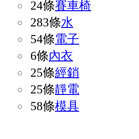
24條
賽車椅
283條
水
54條
電子
6條
內衣
25條
經銷
25條
靜電
58條
模具