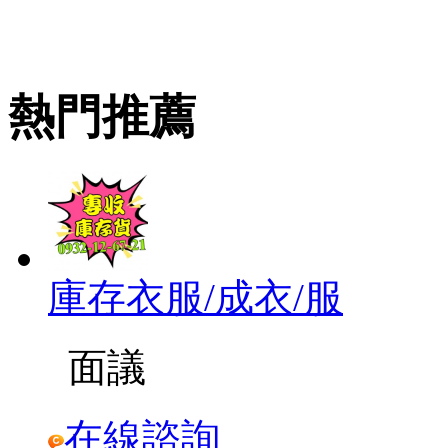
熱門推薦
庫存衣服/成衣/服
面議
在線諮詢