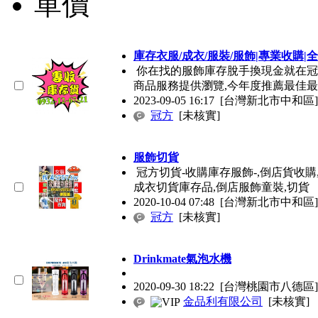
單價
庫存衣服/成衣/服裝/服飾|專業收購
你在找的服飾庫存脫手換現金就在冠
商品服務提供瀏覽,今年度推薦最佳
2023-09-05 16:17
[台灣新北市中和區]
冠方
[未核實]
服飾切貨
冠方切貨-收購庫存服飾-,倒店貨收購
成衣切貨庫存品,倒店服飾童裝,切貨
2020-10-04 07:48
[台灣新北市中和區]
冠方
[未核實]
Drinkmate氣泡水機
2020-09-30 18:22
[台灣桃園市八德區]
金品利有限公司
[未核實]