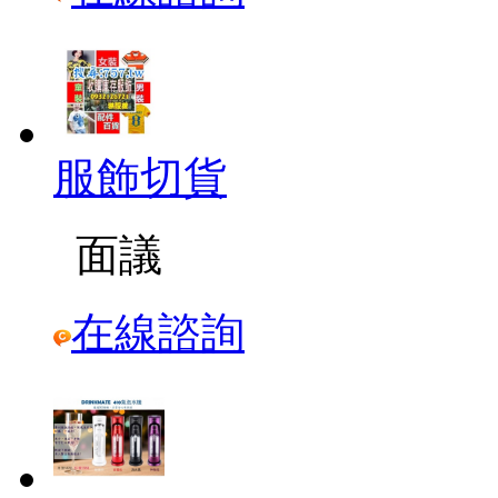
服飾切貨
面議
在線諮詢