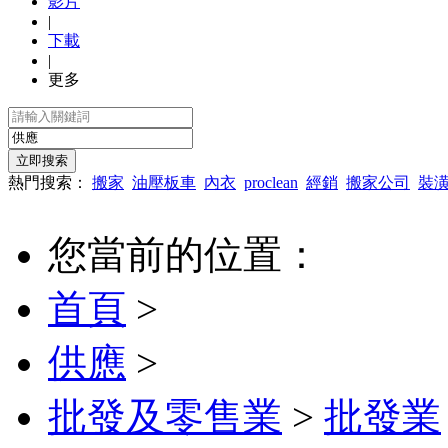
影片
|
下載
|
更多
熱門搜索：
搬家
油壓板車
內衣
proclean
經銷
搬家公司
裝
您當前的位置：
首頁
>
供應
>
批發及零售業
>
批發業