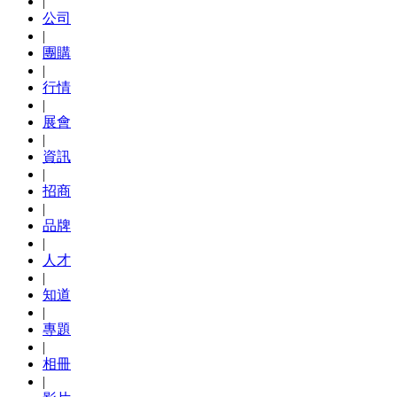
|
公司
|
團購
|
行情
|
展會
|
資訊
|
招商
|
品牌
|
人才
|
知道
|
專題
|
相冊
|