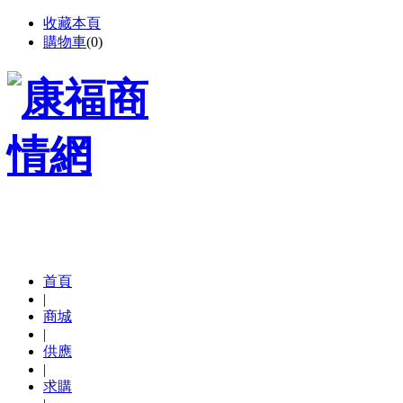
收藏本頁
購物車
(
0
)
首頁
|
商城
|
供應
|
求購