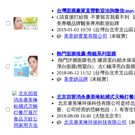
台灣面膜廠家直營歡迎洽詢微信:may10
( 請直接打給我 不要留言我看不到 因
美專櫃品牌醫美專用歡迎貼牌
2019-01-03 10:59
[台灣台北市文山區]
美萱妍實業有限公司
[未核實]
熱門面膜推薦:熊貓系列面膜
熱門評價面膜包含:膠原蛋白鎖水保濕
淨白面膜(熊緊白)、左C極淨亮白面膜
2018-06-12 11:52
[台灣台北市文山區]
美萱妍品牌
[未核實]
北京四害消杀康美琳粘捕式灭蝇灯餐
北京康美琳环保科技有限公司是经北
册。公司经营的范畴包括：1. 有害生
2018-08-08 16:40
[大陸北京市]
北京康美琳环保科技有限公司
[