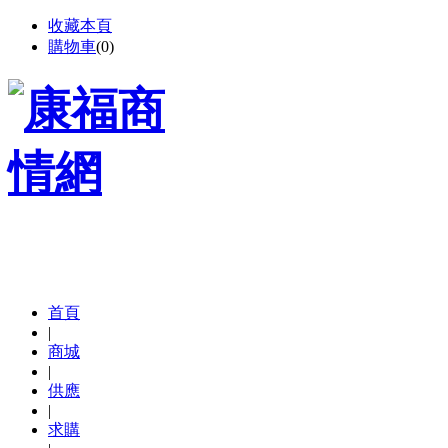
收藏本頁
購物車
(
0
)
首頁
|
商城
|
供應
|
求購