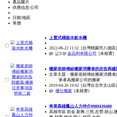
產品圖片
供應信息/公司
日期/地區
單價
上置式桶裝水飲水機
2022-06-22 11:32
[台灣桃園市八德區]
金品利有限公司
[未核實]
搬家老師傅給搬家消費者的忠告與建
文章主題：搬家老師傅給搬家消費
筆者為搬家公司的搬家
2019-04-26 19:42
[台灣台北市文山區]
優仕搬家
[未核實]
奇美高雄鳳山人力仲介0989439480
高雄市區 前金.新興.三民.左營.鼓山.鹽