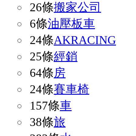
26條
搬家公司
6條
油壓板車
24條
AKRACING
25條
經銷
64條
房
24條
賽車椅
157條
車
38條
旅