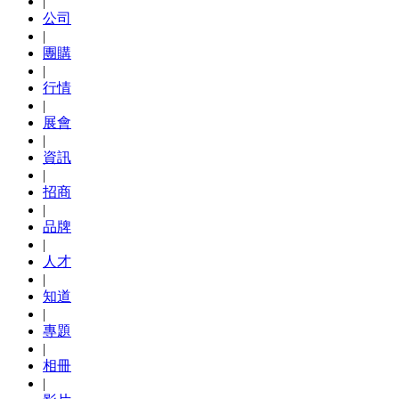
|
公司
|
團購
|
行情
|
展會
|
資訊
|
招商
|
品牌
|
人才
|
知道
|
專題
|
相冊
|