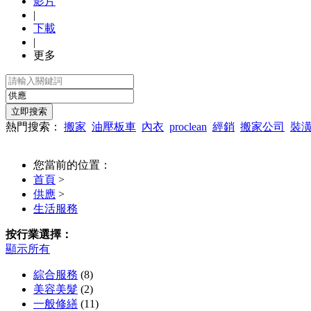
影片
|
下載
|
更多
熱門搜索：
搬家
油壓板車
內衣
proclean
經銷
搬家公司
裝
您當前的位置：
首頁
>
供應
>
生活服務
按行業選擇：
顯示所有
綜合服務
(8)
美容美髮
(2)
一般修繕
(11)