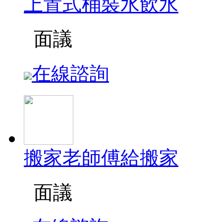
上置式桶裝水飲水
面議
在線諮詢
搬家老師傅給搬家
面議