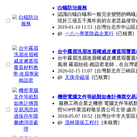
白蟻防治服務
認識白蟻白蟻和一般完全變態的螞蟻
現於三億五千萬年前的古老昆蟲僅管
2019-01-10 11:53
[台灣台北市中山區]
一八一專業除蟲企業行
[已核實]
台中霧眉洗眉改眉權威皮膚遮瑕覆蓋
台中霧眉洗眉改眉權威皮膚遮瑕覆蓋
風潮 霧眉始祖-賴詣君老師，在台灣
2026-02-15 11:07
[台灣新北市三峽區]
天珠寺磁場
[已核實]
機密電腦文件等紙類如會計傳票交易
服務工商企業之機密 電腦文件等紙類
照SOP作業流程敬呈貴公司主管:歲月
2018-05-07 10:52
[台灣台中市大里區]
茂林環保工程行
[未核實]