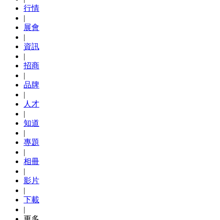
行情
|
展會
|
資訊
|
招商
|
品牌
|
人才
|
知道
|
專題
|
相冊
|
影片
|
下載
|
更多