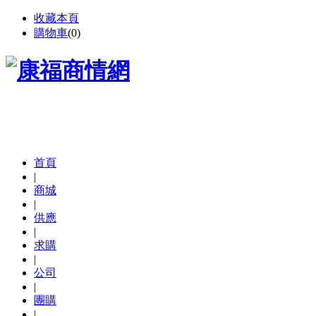
收藏本頁
購物車
(
0
)
首頁
|
商城
|
供應
|
求購
|
公司
|
團購
|