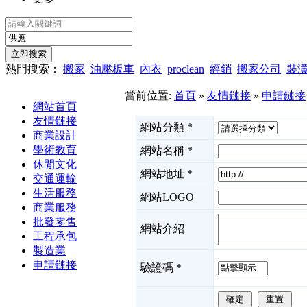
熱門搜索：
搬家
油壓板車
內衣
proclean
經銷
搬家公司
裝
當前位置:
首頁
»
友情鏈接
»
申請鏈接
網站首頁
友情鏈接
網站分類
*
商業設計
學術教育
網站名稱
*
休閒文化
網站地址
*
交通運輸
生活服務
網站LOGO
商業服務
批發零售
網站介紹
工程承包
製造業
申請鏈接
驗證碼
*