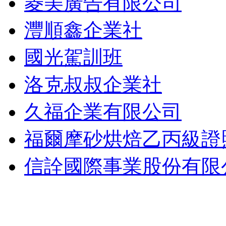
菱美廣告有限公司
灃順鑫企業社
國光駕訓班
洛克叔叔企業社
久福企業有限公司
福爾摩砂烘焙乙丙級證
信詮國際事業股份有限