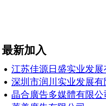
最新加入
江苏佳源日盛实业发展
深圳市润川实业发展有
晶合廣告多媒體有限公