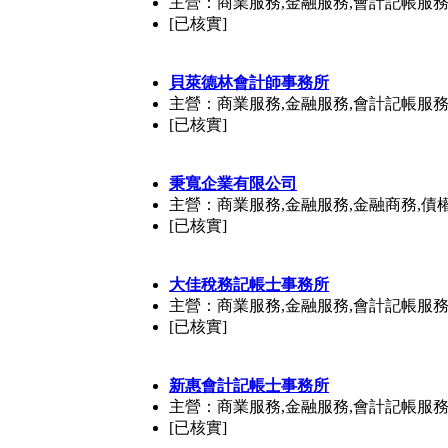
主營：商業服務,金融服務,會計記帳服
[已核實]
貝萊德林會計師事務所
主營：商業服務,金融服務,會計記帳服
[已核實]
秉寬企業有限公司
主營：商業服務,金融服務,金融商務,債
[已核實]
大佳稅務記帳士事務所
主營：商業服務,金融服務,會計記帳服
[已核實]
新惠會計記帳士事務所
主營：商業服務,金融服務,會計記帳服
[已核實]