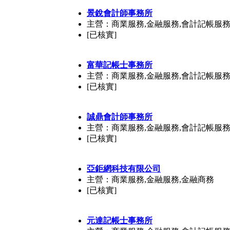
景銳會計師事務所
主營：商業服務,金融服務,會計記帳服
[已核實]
富華記帳士事務所
主營：商業服務,金融服務,會計記帳服
[已核實]
誠鼎會計師事務所
主營：商業服務,金融服務,會計記帳服
[已核實]
亞鉅網科技有限公司
主營：商業服務,金融服務,金融商務
[已核實]
元達記帳士事務所