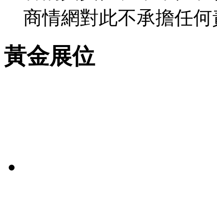
商情網對此不承擔任何
黃金展位