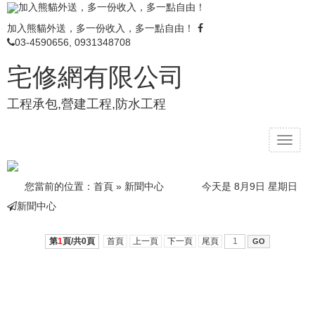
加入熊貓外送，多一份收入，多一點自由！
加入熊貓外送，多一份收入，多一點自由！
03-4590656, 0931348708
宅修網有限公司
工程承包,營建工程,防水工程
T
o
g
g
您當前的位置：
首頁
»
新聞中心
今天是 8月9日 星期日
l
新聞中心
e
n
a
第
1
頁/共
0
頁
首頁
上一頁
下一頁
尾頁
v
i
g
a
t