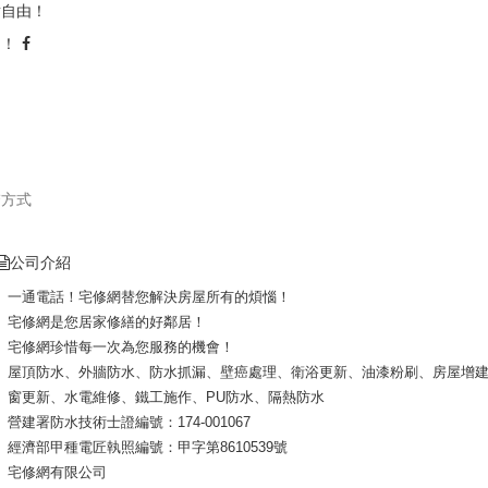
點自由！
由！
司
繫方式
公司介紹
一通電話！宅修網替您解決房屋所有的煩惱！
宅修網是您居家修繕的好鄰居！
宅修網珍惜每一次為您服務的機會！
屋頂防水、外牆防水、防水抓漏、壁癌處理、衛浴更新、油漆粉刷、房屋增
窗更新、水電維修、鐵工施作、PU防水、隔熱防水
營建署防水技術士證編號：174-001067
經濟部甲種電匠執照編號：甲字第8610539號
宅修網有限公司