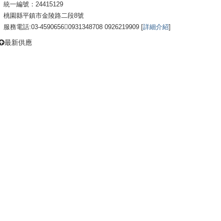
統一編號：24415129
桃園縣平鎮市金陵路二段8號
服務電話:03-45906560931348708 0926219909 [
詳細介紹
]
最新供應