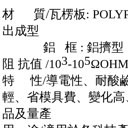
材
質
/
瓦楞板
: POL
出成型
鋁
框
:
鋁擠型
3
5
阻
抗值
/10
-10
Ω
OH
特
性
/
導電性、耐酸
輕、省模具費、變化高
品及
量產