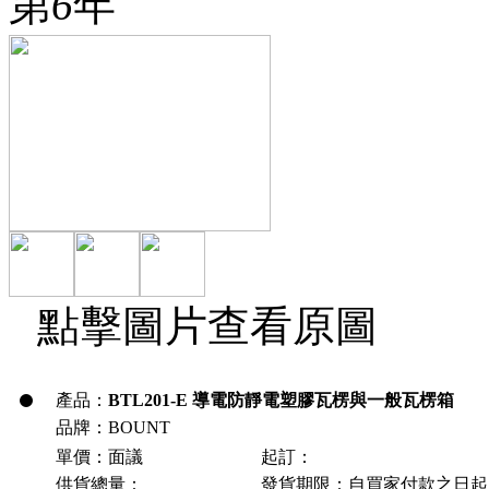
第
6
年
點擊圖片查看原圖
產品：
BTL201-E 導電防靜電塑膠瓦楞與一般瓦楞箱
品牌：BOUNT
單價：面議
起訂：
供貨總量：
發貨期限：自買家付款之日