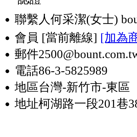
聯繫人
何采潔(女士) bou
會員
[
當前離線
]
[加為
郵件
2500@bount.com.t
電話
86-3-5825989
地區
台灣-新竹市-東區
地址
柯湖路一段201巷3