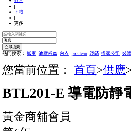
影片
|
下載
|
更多
熱門搜索：
搬家
油壓板車
內衣
proclean
經銷
搬家公司
裝
您當前位置：
首頁
>
供應
BTL201-E 導電
黃金商舖會員