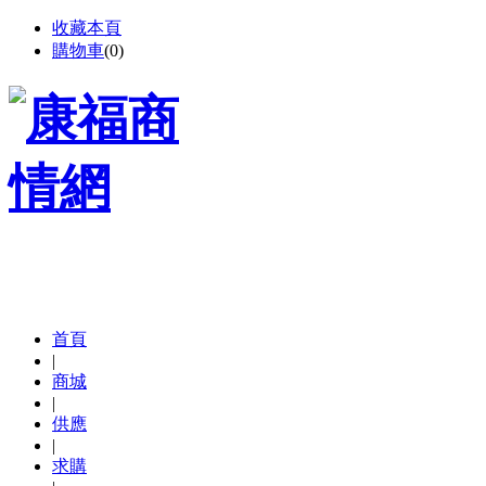
收藏本頁
購物車
(
0
)
首頁
|
商城
|
供應
|
求購