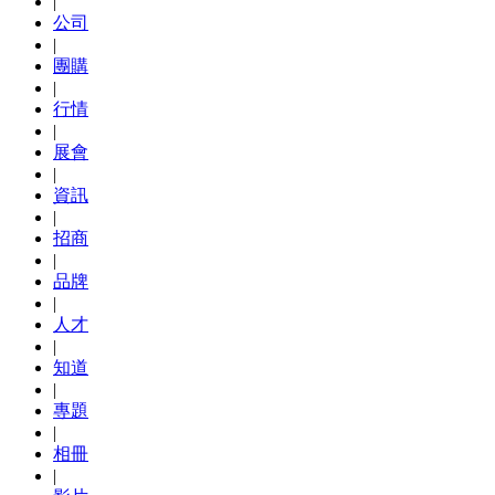
|
公司
|
團購
|
行情
|
展會
|
資訊
|
招商
|
品牌
|
人才
|
知道
|
專題
|
相冊
|