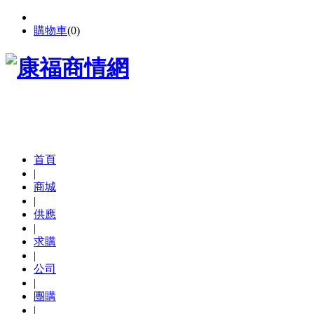
購物車
(
0
)
首頁
|
商城
|
供應
|
求購
|
公司
|
團購
|