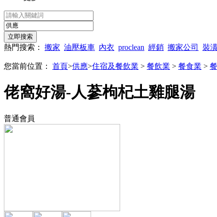
熱門搜索：
搬家
油壓板車
內衣
proclean
經銷
搬家公司
裝
您當前位置：
首頁
>
供應
>
住宿及餐飲業
>
餐飲業
>
餐食業
>
佬窩好湯-人蔘枸杞土雞腿湯
普通會員