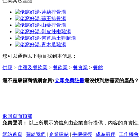
企業其它產品
您可以通過以下類目找到本信息：
供應
>
住宿及餐飲業
>
餐飲業
>
餐食業
>
餐館
還不是康福商情網會員?
立即免費註冊
還沒找到您需要的產品？
返回頁面頂部
免責聲明：
以上所展示的信息由企業自行提供，內容的真實性
網站首頁
|
關於我們
|
企業建站
|
手機捷徑
|
成為夥伴
|
工作機會