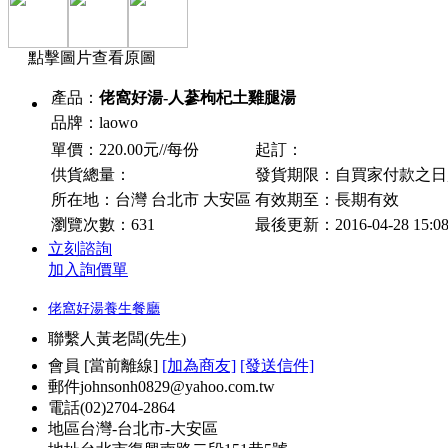
點擊圖片查看原圖
產品：
佬窩好湯-人蔘枸杞土雞腿湯
品牌：laowo
單價：220.00元//每份
起訂：
供貨總量：
發貨期限：自買家付款之
所在地：台灣 台北市 大安區
有效期至：長期有效
瀏覽次數：
631
最後更新：2016-04-28 15:0
立刻諮詢
加入詢價單
佬窩好湯養生餐廳
聯繫人
黃老闆(先生)
會員
[
當前離線
]
[加為商友]
[發送信件]
郵件
johnsonh0829@yahoo.com.tw
電話
(02)2704-2864
地區
台灣-台北市-大安區