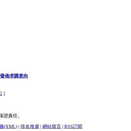
發佈求購意向
口
]
保證責任。
(XML)
|
排名推廣
|
網站留言
|
RSS訂閱