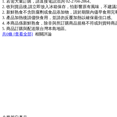
1. 若需大量訂購，請直接電話洽詢 02-2704-2864。
2. 收到貨品後,請立即放入冰箱保存，怕影響原有風味，不建
2. 新鮮熟食不含防腐劑或食品添加物，請於期限內儘早食用完
3. 產品加熱後請儘快食用，並請勿反覆加熱以確保最佳口感。
4. 本商品係新鮮熟食，除非與所訂購商品規格不符或到貨時
5. 商品訂購與配送限台灣本島地區。
共
0
條 [查看全部]
相關評論