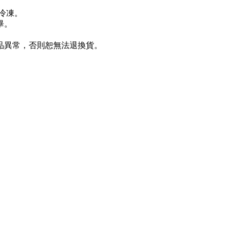
議冷凍。
畢。
商品異常，否則恕無法退換貨。