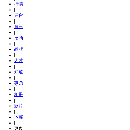
行情
|
展會
|
資訊
|
招商
|
品牌
|
人才
|
知道
|
專題
|
相冊
|
影片
|
下載
|
更多