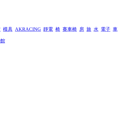
潢
模具
AKRACING
靜電
椅
賽車椅
房
旅
水
電子
車
餐館