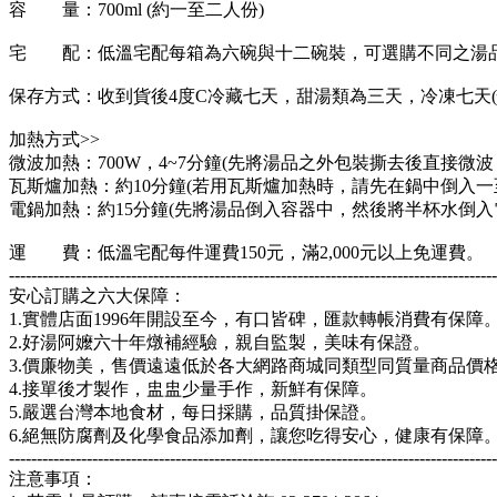
容 量：700ml (約一至二人份)
宅 配：低溫宅配每箱為六碗與十二碗裝，可選購不同之湯
保存方式：收到貨後4度C冷藏七天，甜湯類為三天，冷凍七天
加熱方式>>
微波加熱：700W，4~7分鐘(先將湯品之外包裝撕去後直接微
瓦斯爐加熱：約10分鐘(若用瓦斯爐加熱時，請先在鍋中倒入
電鍋加熱：約15分鐘(先將湯品倒入容器中，然後將半杯水倒入
運 費：低溫宅配每件運費150元，滿2,000元以上免運費。
---------------------------------------------------------------------------------------
安心訂購之六大保障：
1.實體店面1996年開設至今，有口皆碑，匯款轉帳消費有保障
2.好湯阿嬤六十年燉補經驗，親自監製，美味有保證。
3.價廉物美，售價遠遠低於各大網路商城同類型同質量商品價
4.接單後才製作，盅盅少量手作，新鮮有保障。
5.嚴選台灣本地食材，每日採購，品質掛保證。
6.絕無防腐劑及化學食品添加劑，讓您吃得安心，健康有保障
----------------------------------------------------------------------------------------
注意事項：