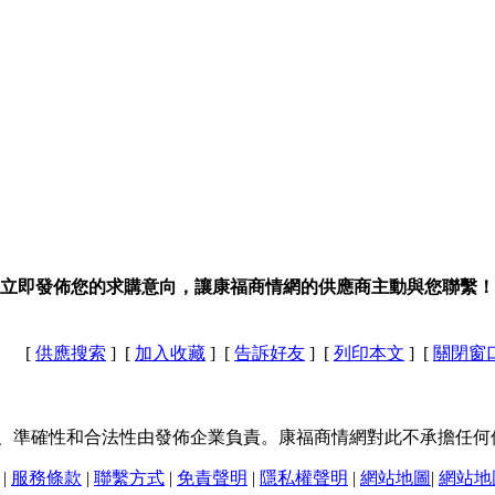
立即發佈您的求購意向，讓康福商情網的供應商主動與您聯繫！
[
供應搜索
] [
加入收藏
] [
告訴好友
] [
列印本文
] [
關閉窗
、準確性和合法性由發佈企業負責。康福商情網對此不承擔任何
|
服務條款
|
聯繫方式
|
免責聲明
|
隱私權聲明
|
網站地圖
|
網站地圖