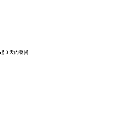
日起
3
天內發貨
8