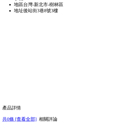
地區
台灣-新北市-樹林區
地址
後站街3巷8號3樓
產品詳情
共
0
條 [查看全部]
相關評論