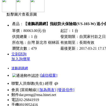
點擊圖片查看原圖
產品：
【達鵬易購網】指紋防火保險箱(VS-103-W) 送
單價：80063.00元/台
起訂：1 台
供貨總量：1 台
發貨期限：自買家付款之
所在地：台灣 新北市 樹林區
有效期至：長期有效
瀏覽次數：
479
最後更新：2017-03-21 17:1
立刻諮詢
加入詢價單
達鵬易購網
[誠信檔案]
聯繫人
洪煥聰(先生) 經理
會員
[
當前離線
]
[加為商友]
[發送信件]
郵件
dar.preng@msa.hinet.net
電話
02-26841919
手機
0919952416