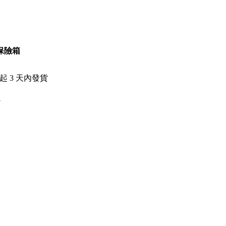
小保險箱
日起
3
天內發貨
7