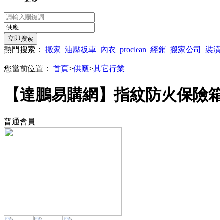
熱門搜索：
搬家
油壓板車
內衣
proclean
經銷
搬家公司
裝
您當前位置：
首頁
>
供應
>
其它行業
【達鵬易購網】指紋防火保險箱(V
普通會員