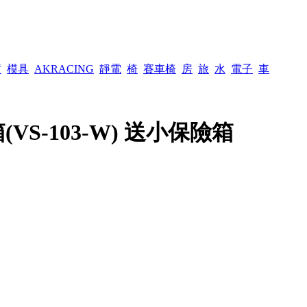
潢
模具
AKRACING
靜電
椅
賽車椅
房
旅
水
電子
車
S-103-W) 送小保險箱