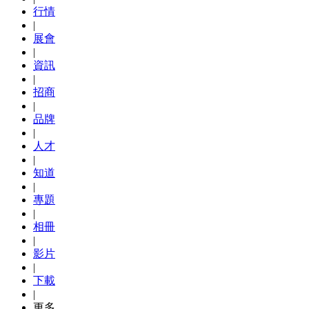
行情
|
展會
|
資訊
|
招商
|
品牌
|
人才
|
知道
|
專題
|
相冊
|
影片
|
下載
|
更多