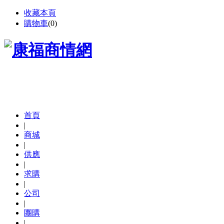
收藏本頁
購物車
(
0
)
首頁
|
商城
|
供應
|
求購
|
公司
|
團購
|