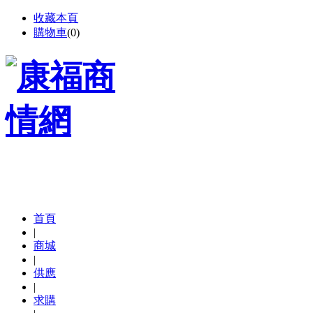
收藏本頁
購物車
(
0
)
首頁
|
商城
|
供應
|
求購