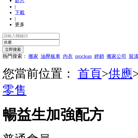
影片
|
下載
|
更多
熱門搜索：
搬家
油壓板車
內衣
proclean
經銷
搬家公司
裝
您當前位置：
首頁
>
供應
零售
暢益生加強配方