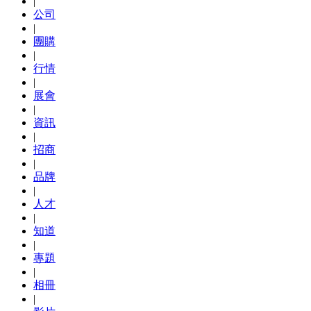
|
公司
|
團購
|
行情
|
展會
|
資訊
|
招商
|
品牌
|
人才
|
知道
|
專題
|
相冊
|