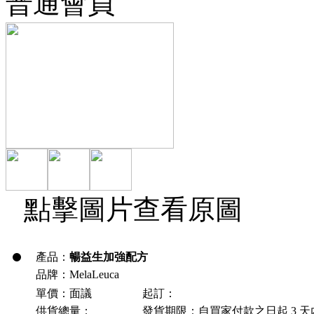
普通會員
點擊圖片查看原圖
產品：
暢益生加強配方
品牌：MelaLeuca
單價：面議
起訂：
供貨總量：
發貨期限：自買家付款之日起
3
天