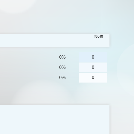
共
0
條