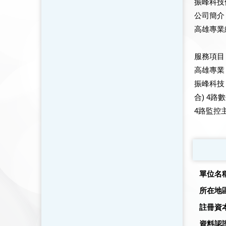
振峰科技
公司簡介
高雄專業
服務項目
高雄專業
振峰科技
合) 4路
4路監控主
單位名
所在地
註冊資
資料認