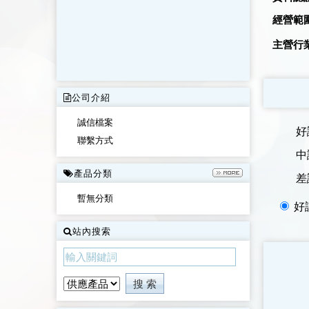
經營範
主營行
公司介紹
誠信檔案
聯繫方式
產品分類
暫無分類
站內搜索