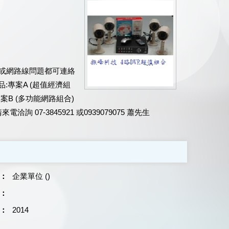
 或網路線問題都可連絡
:專案A (超值經濟組
專案B (多功能網路組合)
詢 07-3845921 或0939079075 蕭先生
料
：
企業單位 ()
：
：
2014