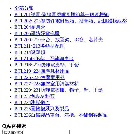
全部分類
BTL201導電·防靜電塑膠瓦楞箱與一般瓦楞箱
BTL202~203導防靜電射出箱、摺疊箱、記憶體模組盤
BTL204晶圓盒
BTL206導防靜電拖盤
BTL206~210車台、放置架、IC盒、名片夾
BTL211~213各類型配件
BTL214吸塑類
BTL215PCB架、不鏽鋼車台
BTL216~219防靜電桌墊、手套
BTL219~224無塵耗材用品
BTL225~226無塵室用品
BTL227~228無塵室用清潔材料
BTL229~231防靜電衣服、帽子、鞋、手環
BTL232包裝材料類
BTL234測試儀器
BTL235置物架系列及製品
BTL236白鐵製品車台、箱櫃、不鏽鋼客製品
站內搜索