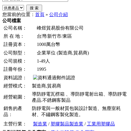
您當前的位置：
首頁
»
公司介紹
公司檔案
公司名稱：
峰煜貿易股份有限公司
所 在 地：
台灣/新竹市/東區
註冊資本：
1000萬台幣
公司類型：
企業單位 (製造商,貿易商)
公司規模：
1-49人
註冊年份：
1995
資料認證：
經營模式：
製造商,貿易商
導防靜電瓦楞箱 、導防靜電射出箱、導防靜電
經營範圍：
產品.不銹鋼客製品
銷售的產
防靜電與一般材質包裝設計製造、無塵室耗
品：
材、不鏽鋼客製化製造。
主營行業：
製造業
/
塑膠製品製造業
/
工業用塑膠品