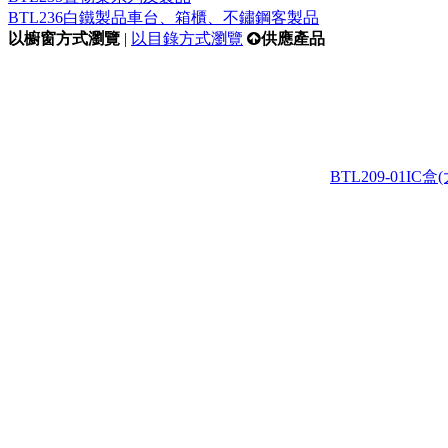
BTL236白鐵製品車台、箱櫃、不鏽鋼客製品
以櫥窗方式瀏覽
|
以目錄方式瀏覽
供應產品
BTL209-01IC盒