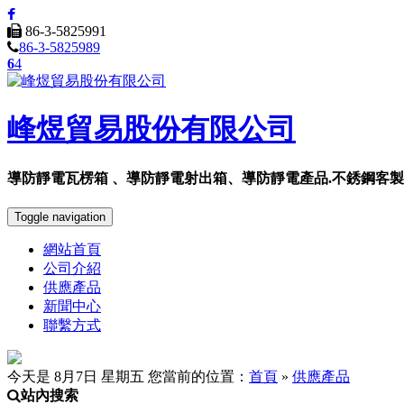
86-3-5825991
86-3-5825989
6
4
峰煜貿易股份有限公司
導防靜電瓦楞箱 、導防靜電射出箱、導防靜電產品.不銹鋼客製..
Toggle navigation
網站首頁
公司介紹
供應產品
新聞中心
聯繫方式
今天是 8月7日 星期五
您當前的位置：
首頁
»
供應產品
站內搜索