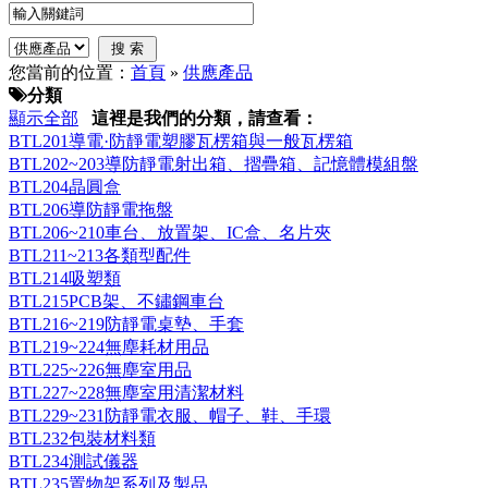
您當前的位置：
首頁
»
供應產品
分類
顯示全部
這裡是我們的分類，請查看：
BTL201導電·防靜電塑膠瓦楞箱與一般瓦楞箱
BTL202~203導防靜電射出箱、摺疊箱、記憶體模組盤
BTL204晶圓盒
BTL206導防靜電拖盤
BTL206~210車台、放置架、IC盒、名片夾
BTL211~213各類型配件
BTL214吸塑類
BTL215PCB架、不鏽鋼車台
BTL216~219防靜電桌墊、手套
BTL219~224無塵耗材用品
BTL225~226無塵室用品
BTL227~228無塵室用清潔材料
BTL229~231防靜電衣服、帽子、鞋、手環
BTL232包裝材料類
BTL234測試儀器
BTL235置物架系列及製品