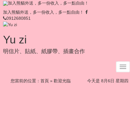
加入熊貓外送，多一份收入，多一點自由！
加入熊貓外送，多一份收入，多一點自由！
0912680851
Yu zi
明信片、貼紙、紙膠帶、插畫合作
T
o
g
您當前的位置：
首頁
» 歡迎光臨
今天是 8月6日 星期四
g
l
e
n
a
v
i
g
a