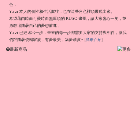
色，
Yu zi 本人的個性和生活嚮往，也在這些角色裡頭展現出來。
希望藉由時而可愛時而無厘頭的 KUSO 畫風，讓大家會心一笑，並
勇敢追隨著自己的夢想前進，
Yu zi 已經邁出一步，未來的每一步都需要大家的支持與相伴，讓我
們跟隨著傻帽家族，有夢最美，築夢踏實~ [
詳細介紹
]
最新商品