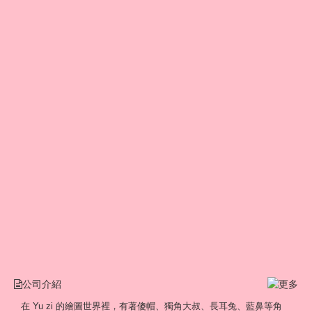
公司介紹
在 Yu zi 的繪圖世界裡，有著傻帽、獨角大叔、長耳兔、藍鼻等角