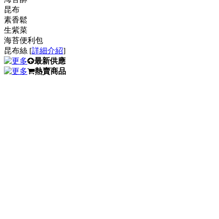
昆布
素香鬆
生紫菜
海苔便利包
昆布絲 [
詳細介紹
]
最新供應
熱賣商品