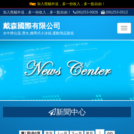
加入熊貓外送，多一份收入，多一點自由！
加入熊貓外送，多一份收入，多一點自由！
(06)253-0926
(06)253-0512
戴森國際有限公司
T
水中辨位器,潛水,攜帶式小冰箱,運動用品製造
o
g
g
l
e
n
a
v
i
g
a
t
新聞中心
i
o
n
第
1
頁/共
0
頁
首頁
上一頁
下一頁
尾頁