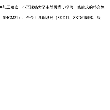
零件加工服務，小至螺絲大至主體機構，提供一條龍式的整合性
0、SNCM21）、合金工具鋼系列（SKD11、SKD61圓棒、板