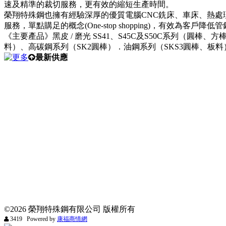
速及精準的裁切服務，更有效的縮短生產時間。
榮翔特殊鋼也擁有經驗深厚的優質電腦CNC銑床、車床、熱處
服務，單點購足的概念(One-stop shopping)，有效為客戶降
《主要產品》黑皮 / 磨光 SS41、S45C及S50C系列（圓棒、
料）、高碳鋼系列（SK2圓棒）．油鋼系列（SKS3圓棒、板料）、.
最新供應
©2026 榮翔特殊鋼有限公司 版權所有
3419 Powered by
康福商情網