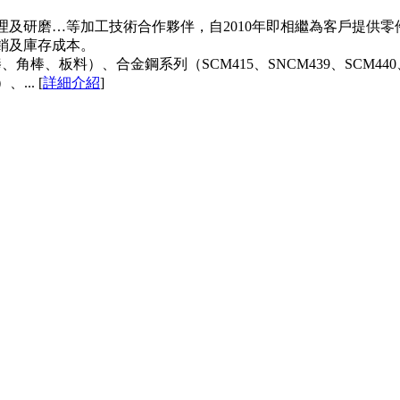
理及研磨…等加工技術合作夥伴，自2010年即相繼為客戶提供
低管銷及庫存成本。
方棒、角棒、板料）、合金鋼系列（SCM415、SNCM439、SCM44
.. [
詳細介紹
]