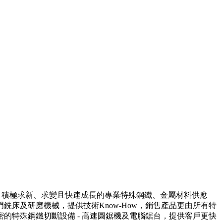
，是一家穩健踏實、積極求新、求變且快速成長的專業特殊鋼鐵、金屬材料供應
銑床及研磨機械，提供技術Know-How，銷售產品更由所有特
的特殊鋼鐵切斷設備 - 高速圓鋸機及電腦鋸台，提供客戶更快