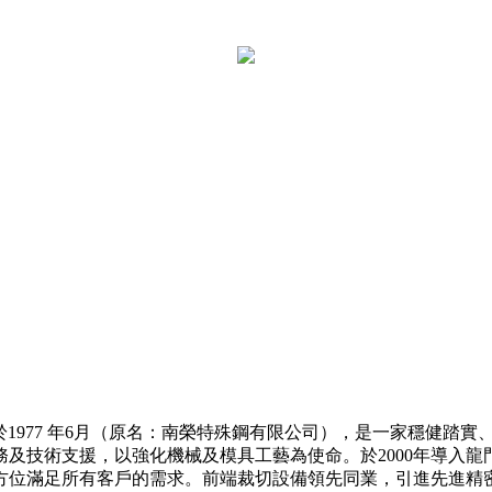
Co., Ltd.)，創立於1977 年6月（原名：南榮特殊鋼有限公司）
技術支援，以強化機械及模具工藝為使命。於2000年導入龍門
位滿足所有客戶的需求。前端裁切設備領先同業，引進先進精密