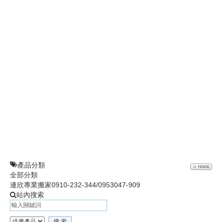
g
a
t
i
o
n
產品分類
全部分類
連欣專業搬家0910-232-344/0953047-909
站內搜索