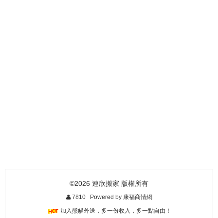
3-047-909公司行號搬家./ 企業搬家./ 家
-909 專業搬家.大小卡車.全省回程.日…
庭搬…
了解詳情
了解詳情
©2026 連欣搬家 版權所有
7810 Powered by
康福商情網
加入熊貓外送，多一份收入，多一點自由！