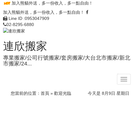
加入熊貓外送，多一份收入，多一點自由！
加入熊貓外送，多一份收入，多一點自由！
Line ID :0953047909
02-8295-6880
連欣搬家
專業搬家/公司行號搬家/套房搬家/大台北市搬家/新北
市搬家/24...
T
o
g
您當前的位置：
首頁
» 歡迎光臨
今天是 8月9日 星期日
g
l
e
n
a
v
i