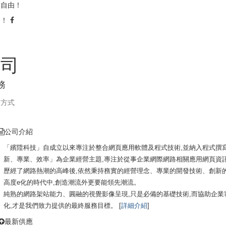
點自由！
由！
公司
務
繫方式
公司介紹
「繽陞科技」自成立以來專注於整合網頁應用軟體及程式技術,並納入程式撰
新、專業、效率」為企業經營主題,專注於從事企業網際網路相關應用網頁資
歷經了網路熱潮的高峰後,依然秉持務實的經營理念、專業的開發技術、創新
高度e化的時代中,創造潮流外更要能領先潮流。
純熟的網路架站能力、圓融的視覺影像呈現,只是必備的基礎技術,而協助企
化,才是我們致力提供的最終服務目標。 [
詳細介紹
]
最新供應