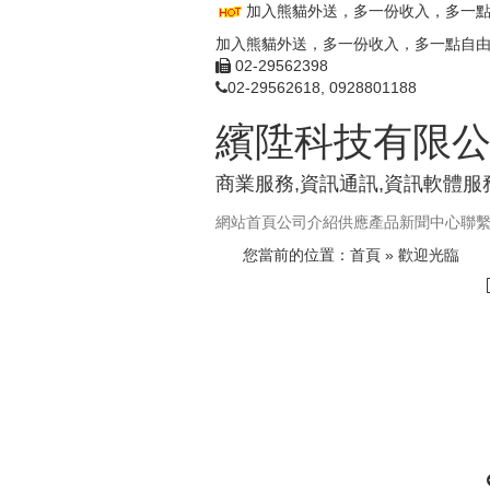
加入熊貓外送，多一份收入，多一
加入熊貓外送，多一份收入，多一點自
02-29562398
02-29562618, 0928801188
繽陞科技有限
商業服務,資訊通訊,資訊軟體服
網站首頁
公司介紹
供應產品
新聞中心
聯
您當前的位置：
首頁
» 歡迎光臨