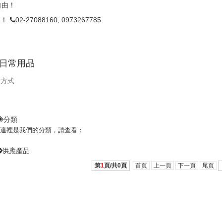
自由！
由！
02-27088160, 0973267785
,日常用品
繫方式
分類
這裡是我們的分類，請查看：
供應產品
第
1
頁/共
0
頁
首頁
上一頁
下一頁
尾頁