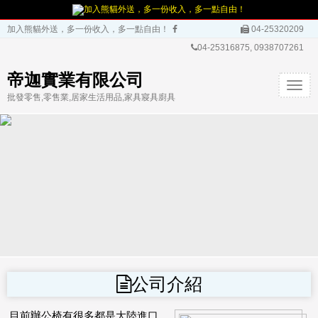
加入熊貓外送，多一份收入，多一點自由！
加入熊貓外送，多一份收入，多一點自由！
04-25320209
04-25316875, 0938707261
帝迦實業有限公司
T
批發零售,零售業,居家生活用品,家具寢具廚具
o
g
g
l
e
n
a
v
i
g
a
t
公司介紹
i
o
n
目前辦公椅有很多都是大陸進口.