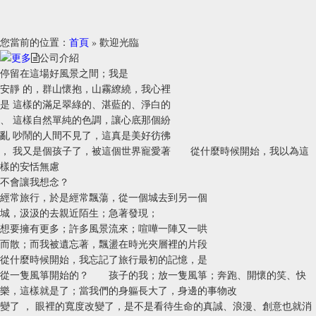
您當前的位置：
首頁
» 歡迎光臨
公司介紹
停留在這場好風景之間；我是
安靜 的，群山懷抱，山霧繚繞，我心裡
是 這樣的滿足翠綠的、湛藍的、淨白的
、 這樣自然單純的色調，讓心底那個紛
亂 吵鬧的人間不見了，這真是美好彷彿
， 我又是個孩子了，被這個世界寵愛著 從什麼時候開始，我以為這
樣的安恬無慮
不會讓我想念？
經常旅行，於是經常飄蕩，從一個城去到另一個
城，汲汲的去親近陌生；急著發現；
想要擁有更多；許多風景流來；喧嘩一陣又一哄
而散；而我被遺忘著，飄盪在時光夾層裡的片段
從什麼時候開始，我忘記了旅行最初的記憶，是
從一隻風箏開始的？ 孩子的我；放一隻風箏；奔跑、開懷的笑、快
樂，這樣就是了；當我們的身軀長大了，身邊的事物改
變了 ， 眼裡的寬度改變了，是不是看待生命的真誠、浪漫、創意也就消