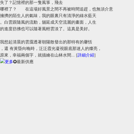
失了？記憶裡的那一隻風箏，飛去
哪裡了？ 在這場好風景之間不再被時間追趕，也無須介意
擁擠的陌生人的氣味，我的眼裏只有清淨的綠水藍天
。白雲跟隨風的流動，舖延成天空流麗的畫面，人生
的進度彷彿也可以隨著風輕雲淡了。這真是美好。
我想起清晨的雲靄透著朝陽散發出的那特有的馨恬
，還 有黃昏向晚時，泛泛霞光凝視眼底那迷人的燦亮，
原來，幸福兩個字，就描繪在山林水間... [
詳細介紹
]
最新供應