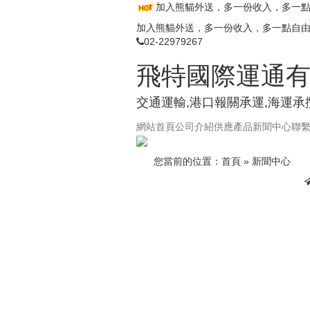
加入熊貓外送，多一份收入，多一
加入熊貓外送，多一份收入，多一點自
02-22979267
飛特國際運通
交通運輸,港口報關承運,海運承
網站首頁
公司介紹
供應產品
新聞中心
聯
您當前的位置：
首頁
»
新聞中心