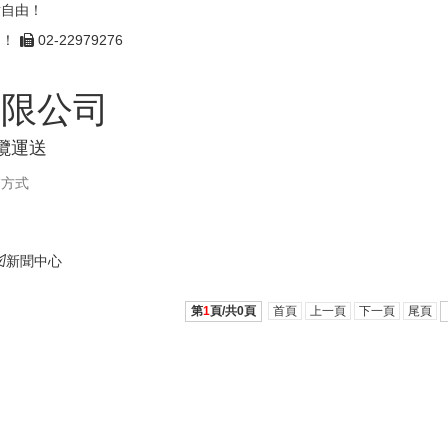
點自由！
由！
02-22979276
有限公司
攬運送
繫方式
新聞中心
第
1
頁/共
0
頁
首頁
上一頁
下一頁
尾頁