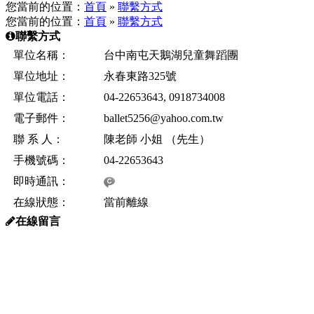
您當前的位置：
首頁
»
聯繫方式
您當前的位置：
首頁
»
聯繫方式
聯繫方式
單位名稱：
台中南屯天鵝湖兒童舞蹈團
單位地址：
永春東路325號
單位電話：
04-22653643, 0918734008
電子郵件：
ballet5256@yahoo.com.tw
聯 系 人：
陳老師 小姐 （先生）
手機號碼：
04-22653643
即時通訊：
在線狀態：
當前離線
在線留言