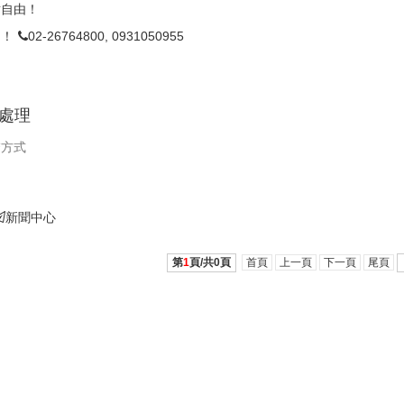
點自由！
由！
02-26764800, 0931050955
面處理
繫方式
新聞中心
第
1
頁/共
0
頁
首頁
上一頁
下一頁
尾頁