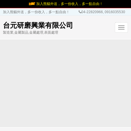
加入熊貓外送，多一份收入，多一點自由！
加入熊貓外送，多一份收入，多一點自由！
04-22820966, 0916035530
台元研磨興業有限公司
T
製造業,金屬製品,金屬處理,表面處理
o
g
g
l
e
n
a
v
i
g
a
t
i
o
n