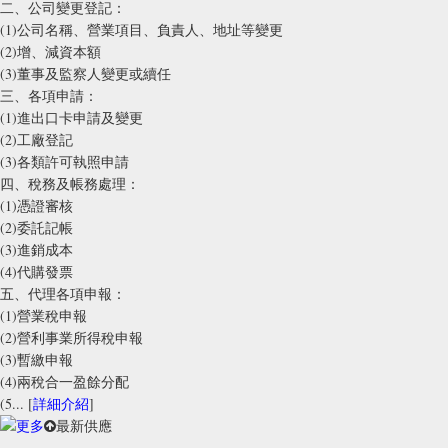
二、公司變更登記：
(1)公司名稱、營業項目、負責人、地址等變更
(2)增、減資本額
(3)董事及監察人變更或續任
三、各項申請：
(1)進出口卡申請及變更
(2)工廠登記
(3)各類許可執照申請
四、稅務及帳務處理：
(1)憑證審核
(2)委託記帳
(3)進銷成本
(4)代購發票
五、代理各項申報：
(1)營業稅申報
(2)營利事業所得稅申報
(3)暫繳申報
(4)兩稅合一盈餘分配
(5... [
詳細介紹
]
最新供應