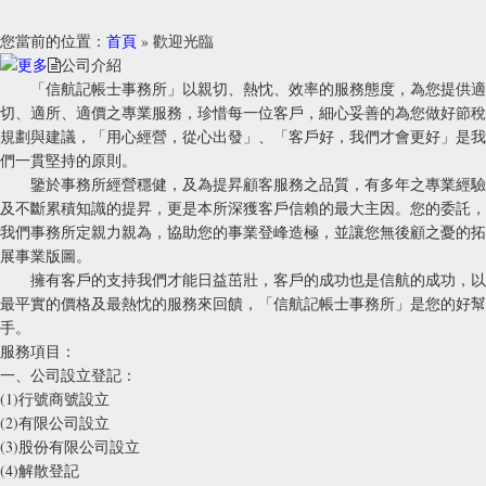
您當前的位置：
首頁
» 歡迎光臨
公司介紹
「信航記帳士事務所」以親切、熱忱、效率的服務態度，為您提供適
切、適所、適價之專業服務，珍惜每一位客戶，細心妥善的為您做好節稅
規劃與建議，「用心經營，從心出發」、「客戶好，我們才會更好」是我
們一貫堅持的原則。
鑒於事務所經營穩健，及為提昇顧客服務之品質，有多年之專業經驗
及不斷累積知識的提昇，更是本所深獲客戶信賴的最大主因。您的委託，
我們事務所定親力親為，協助您的事業登峰造極，並讓您無後顧之憂的拓
展事業版圖。
擁有客戶的支持我們才能日益茁壯，客戶的成功也是信航的成功，以
最平實的價格及最熱忱的服務來回饋，「信航記帳士事務所」是您的好幫
手。
服務項目：
一、公司設立登記：
(1)行號商號設立
(2)有限公司設立
(3)股份有限公司設立
(4)解散登記