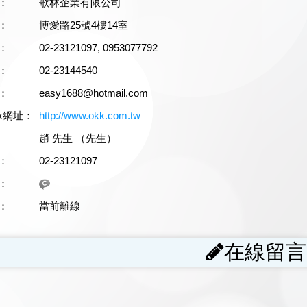
：
歌林企業有限公司
：
博愛路25號4樓14室
：
02-23121097, 0953077792
：
02-23144540
：
easy1688@hotmail.com
ok網址：
http://www.okk.com.tw
：
趙 先生 （先生）
：
02-23121097
：
：
當前離線
在線留言