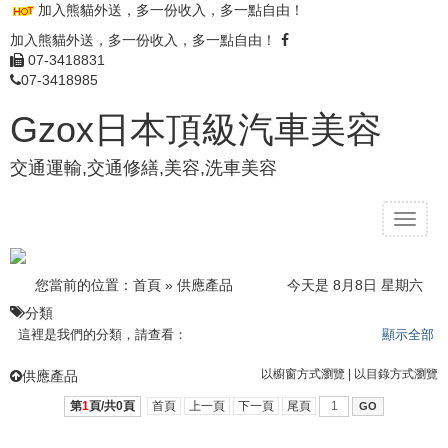
加入熊貓外送，多一份收入，多一點自由！
加入熊貓外送，多一份收入，多一點自由！
07-3418831
07-3418985
Gzox日本頂級汽車美容
交通運輸,交通修繕,美容,洗車美容
T
o
g
g
您當前的位置：
首頁
»
供應產品
今天是 8月8日 星期六
l
分類
e
這裡是我們的分類，請查看：
顯示全部
n
a
以櫥窗方式瀏覽
|
以目錄方式瀏覽
供應產品
v
i
第
1
頁/共
0
頁
首頁
上一頁
下一頁
尾頁
g
a