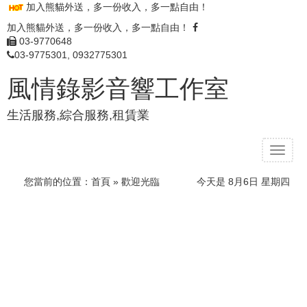
加入熊貓外送，多一份收入，多一點自由！
加入熊貓外送，多一份收入，多一點自由！
03-9770648
03-9775301, 0932775301
風情錄影音響工作室
生活服務,綜合服務,租賃業
T
o
g
您當前的位置：
首頁
» 歡迎光臨
今天是 8月6日 星期四
g
l
e
n
a
v
i
g
a