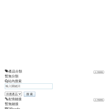
t
i
o
n
產品分類
暫無分類
站內搜索
友情鏈接
暫無鏈接
QRcode