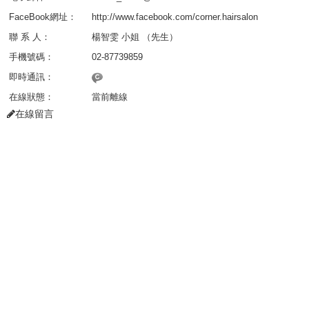
a
FaceBook網址：
http://www.facebook.com/corner.hairsalon
t
i
聯 系 人：
楊智雯 小姐 （先生）
o
手機號碼：
02-87739859
n
即時通訊：
在線狀態：
當前離線
在線留言