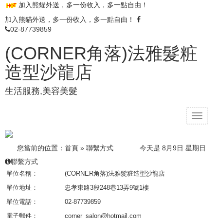
加入熊貓外送，多一份收入，多一點自由！
加入熊貓外送，多一份收入，多一點自由！
02-87739859
(CORNER角落)法雅髮粧
造型沙龍店
生活服務,美容美髮
T
o
g
g
您當前的位置：
首頁
»
聯繫方式
今天是 8月9日 星期日
l
聯繫方式
e
單位名稱：
(CORNER角落)法雅髮粧造型沙龍店
n
a
單位地址：
忠孝東路3段248巷13弄9號1樓
v
單位電話：
02-87739859
i
g
電子郵件：
corner_salon@hotmail.com