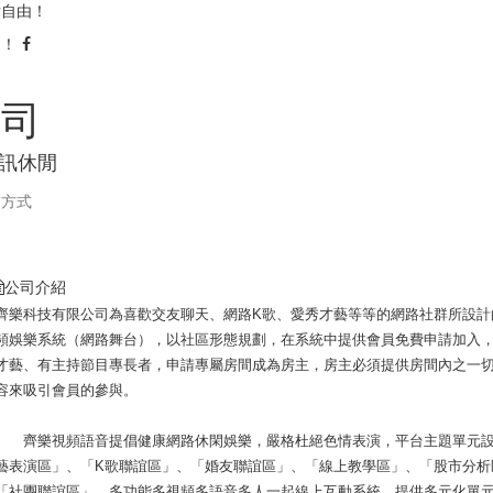
點自由！
由！
公司
資訊休閒
繫方式
公司介紹
齊樂科技有限公司為喜歡交友聊天、網路K歌、愛秀才藝等等的網路社群所設計
頻娛樂系統（網路舞台），以社區形態規劃，在系統中提供會員免費申請加入
才藝、有主持節目專長者，申請專屬房間成為房主，房主必須提供房間內之一
容來吸引會員的參與。
齊樂視頻語音提倡健康網路休閑娛樂，嚴格杜絕色情表演，平台主題單元設
藝表演區」、「K歌聯誼區」、「婚友聯誼區」、「線上教學區」、「股市分析
「社團聯誼區」，多功能多視頻多語音多人一起線上互動系統，提供多元化單