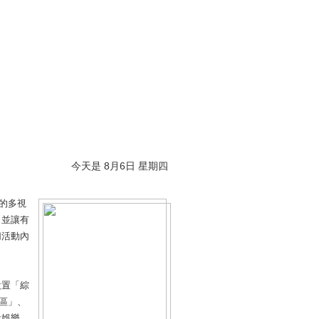
今天是 8月6日 星期四
的多視
，並讓有
切活動內
置「綜
區」、
元娛樂、