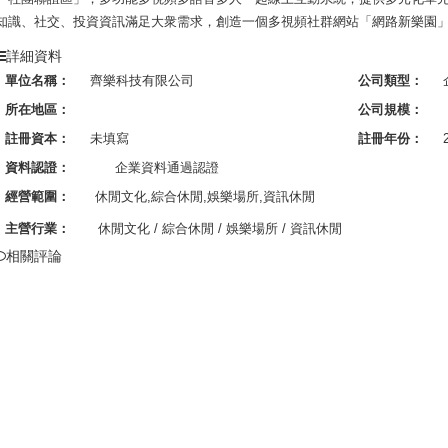
知識、社交、投資資訊滿足大衆需求，創造一個多視頻社群網站「網路新樂園
詳細資料
單位名稱：
齊樂科技有限公司
公司類型：
所在地區：
公司規模：
註冊資本：
未填寫
註冊年份：
資料認證：
企業資料通過認證
經營範圍：
休閒文化,綜合休閒,娛樂場所,資訊休閒
主營行業：
休閒文化
/
綜合休閒
/
娛樂場所
/
資訊休閒
相關評論