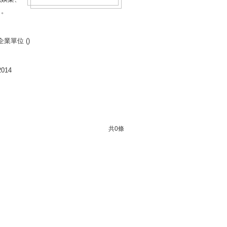
」。
企業單位 ()
2014
共
0
條