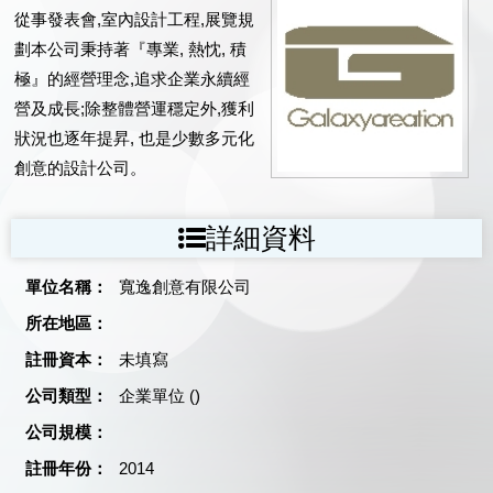
從事發表會,室內設計工程,展覽規
劃本公司秉持著『專業, 熱忱, 積
極』的經營理念,追求企業永續經
營及成長;除整體營運穩定外,獲利
狀況也逐年提昇, 也是少數多元化
創意的設計公司。
詳細資料
單位名稱：
寬逸創意有限公司
所在地區：
註冊資本：
未填寫
公司類型：
企業單位 ()
公司規模：
註冊年份：
2014