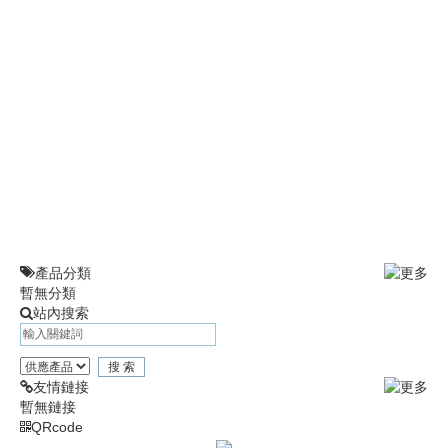
i
o
n
產品分類
暫無分類
站內搜索
友情鏈接
暫無鏈接
QRcode