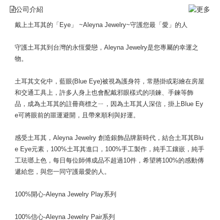
公司介紹
戴上土耳其的「Eye」 ~Aleyna Jewelry~守護您最「愛」的人
守護土耳其到台灣的永恆愛戀，Aleyna Jewelry是您專屬的幸運之
物。
土耳其文化中，藍眼(Blue Eye)被視為護身符，常懸掛或彩繪在房屋
和交通工具上，許多人身上也會配戴邪眼樣式的項鍊、手鍊等飾
品，成為土耳其的註冊商標之ㄧ，因為土耳其人深信，掛上Blue Ey
e可將眼前的噩運避開，且帶來順利與好運。
感受土耳其，Aleyna Jewelry 創造銀飾品牌新時代，結合土耳其Blu
e Eye元素，100%土耳其進口，100%手工製作，純手工鑲嵌，純手
工珐瑯上色，每日每位師傅成品不超過10件，希望將100%的感動傳
遞給您，與您一同守護最愛的人。
100%開心-Aleyna Jewelry Play系列
100%信心-Aleyna Jewelry Pair系列