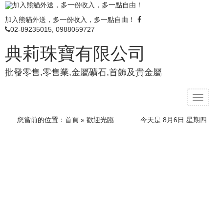
加入熊貓外送，多一份收入，多一點自由！
加入熊貓外送，多一份收入，多一點自由！
02-89235015, 0988059727
典莉珠寶有限公司
批發零售,零售業,金屬礦石,首飾及貴金屬
T
o
g
您當前的位置：
首頁
» 歡迎光臨
今天是 8月6日 星期四
g
l
e
n
a
v
i
g
a
t