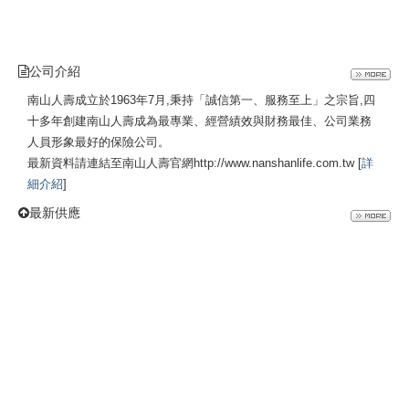
公司介紹
南山人壽成立於1963年7月,秉持「誠信第一、服務至上」之宗旨,四
十多年創建南山人壽成為最專業、經營績效與財務最佳、公司業務
人員形象最好的保險公司。
最新資料請連結至南山人壽官網http://www.nanshanlife.com.tw [
詳
細介紹
]
最新供應