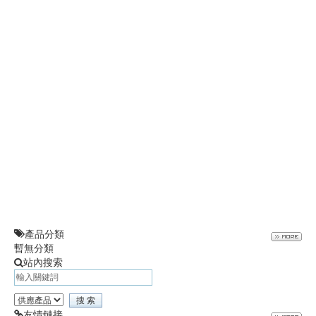
g
a
t
i
o
n
產品分類
暫無分類
站內搜索
友情鏈接