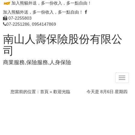
加入熊貓外送，多一份收入，多一點自由！
加入熊貓外送，多一份收入，多一點自由！
07-2255803
07-2251286, 0954147869
南山人壽保險股份有限公
司
商業服務,保險服務,人身保險
T
o
g
您當前的位置：
首頁
» 歡迎光臨
今天是 8月6日 星期四
g
l
e
n
a
v
i