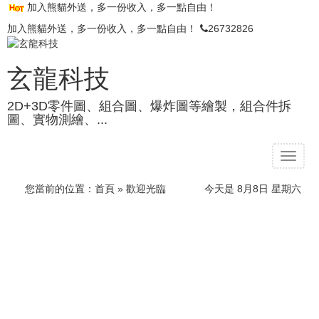
加入熊貓外送，多一份收入，多一點自由！
加入熊貓外送，多一份收入，多一點自由！
26732826
玄龍科技
2D+3D零件圖、組合圖、爆炸圖等繪製，組合件拆
圖、實物測繪、...
T
o
g
您當前的位置：
首頁
» 歡迎光臨
今天是 8月8日 星期六
g
l
e
n
a
v
i
g
a