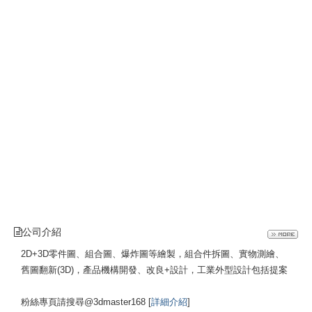
公司介紹
2D+3D零件圖、組合圖、爆炸圖等繪製，組合件拆圖、實物測繪、
舊圖翻新(3D)，產品機構開發、改良+設計，工業外型設計包括提案
粉絲專頁請搜尋@3dmaster168 [
詳細介紹
]