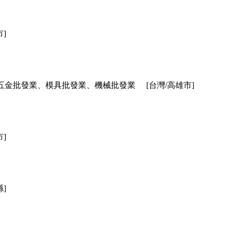
市]
五金批發業、模具批發業、機械批發業
[台灣/高雄市]
市]
縣]