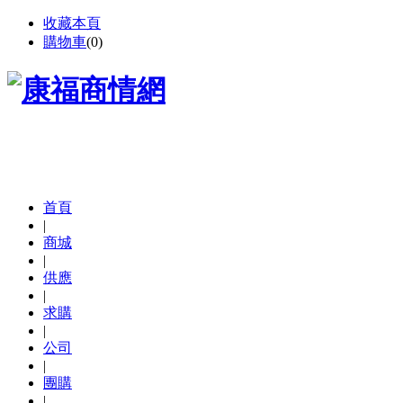
收藏本頁
購物車
(
0
)
首頁
|
商城
|
供應
|
求購
|
公司
|
團購
|