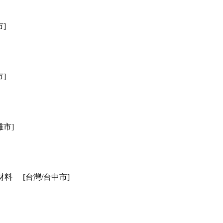
市]
市]
雄市]
材料
[台灣/台中市]