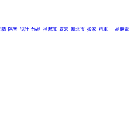
電腦
隔音
設計
飾品
補習班
慶宏
新北市
搬家
租車
一品機電