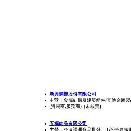
新興鋼架股份有限公司
主營：金屬結構及建築組件/其他金屬製
(貿易商,服務商) [未核實]
五福肉品有限公司
主營：冷凍調理食品批發
[台灣/嘉義