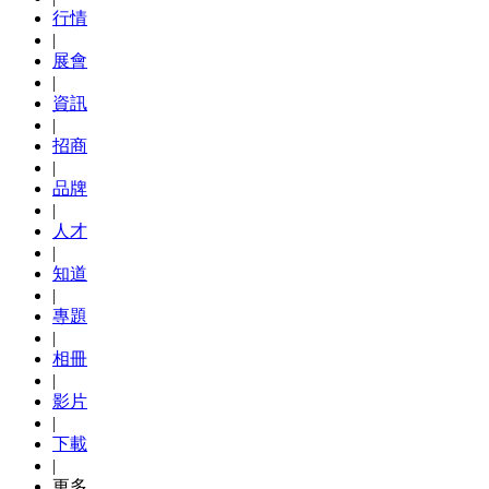
行情
|
展會
|
資訊
|
招商
|
品牌
|
人才
|
知道
|
專題
|
相冊
|
影片
|
下載
|
更多