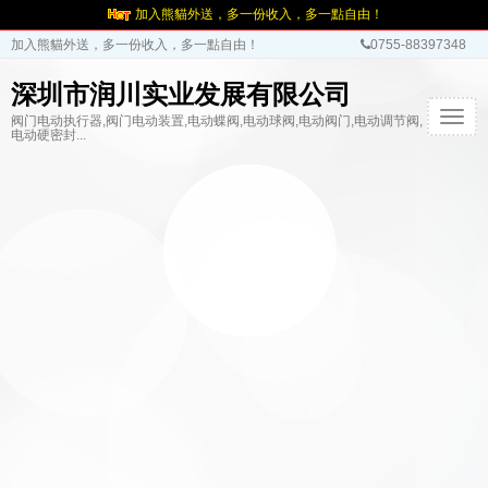
加入熊貓外送，多一份收入，多一點自由！
加入熊貓外送，多一份收入，多一點自由！
0755-88397348
深圳市润川实业发展有限公司
T
阀门电动执行器,阀门电动装置,电动蝶阀,电动球阀,电动阀门,电动调节阀,
电动硬密封...
o
g
g
l
e
n
a
v
i
g
a
t
i
o
n