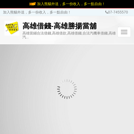
加入熊貓外送，多一份收入，多一點自由！
加入熊貓外送，多一份收入，多一點自由！
07-7455570
高雄借錢-高雄勝揚當舖
T
高雄當鋪合法借錢,高雄借款,高雄借錢,合法汽機車借錢,高雄
汽...
o
g
g
l
e
n
a
v
i
g
a
t
i
o
n